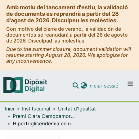
Amb motiu del tancament d'estiu, la validació
de documents es reprendrà a partir del 28
d'agost de 2026. Disculpeu les molèsties.
Con motivo del cierre de verano, la validación de
documentos se reanudará a partir del 28 de agosto
de 2026. Disculpad las molestias
Due to the summer closure, document validation will
resume starting August 28, 2026. We apologize for
any inconvenience.
(current)
Iniciar sessió
Comunitats i col·leccions
Inici
Institucional
Unitat d'Igualtat
Navega per tot el DD
Premi Clara Campoamor al millor Treball Final de Grau amb perspectiva de gènere
Com publicar
Hipertrigliceridèmia en un model dietètic d’esteatosi hepàtica en rata : modulació per pemafibrat
Contacte