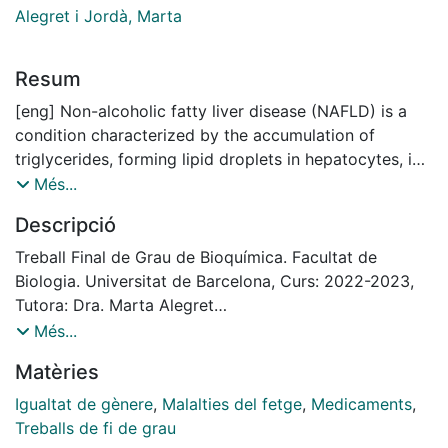
Alegret i Jordà, Marta
Resum
[eng] Non-alcoholic fatty liver disease (NAFLD) is a
condition characterized by the accumulation of
triglycerides, forming lipid droplets in hepatocytes, in
the absence of excessive alcohol consumption. It is
Més...
the most common liver disease worldwide and affects
Descripció
25% of the population, primarily developing in patients
with other metabolic disorders such as obesity,
Treball Final de Grau de Bioquímica. Facultat de
diabetes, or high cholesterol.
Biologia. Universitat de Barcelona, Curs: 2022-2023,
There is evidence suggesting that NAFLD can be
Tutora: Dra. Marta Alegret
prevented and treated with physical activity and
V Premi Clara Campoamor al millor Treball Final de
Més...
dietary changes, but currently there is no approved
Grau amb perspectiva de gènere de la Universitat de
Matèries
pharmacological treatment for NAFLD. For this reason,
Barcelona, curs 2021-2022. Accèssit. Branca de
a dietary model of fatty liver was developed in female
Ciències Experimentals
Igualtat de gènere
,
Malalties del fetge
,
Medicaments
,
rats to investigate an effective pharmacological
Treballs de fi de grau
therapy for treating early stages of the disease.