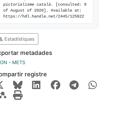
pictorialisme català.
 [consulted: 9 
of August of 2026]. Available at: 
https://hdl.handle.net/2445/125622
Estadístiques
xportar metadades
SON
-
METS
ompartir registre