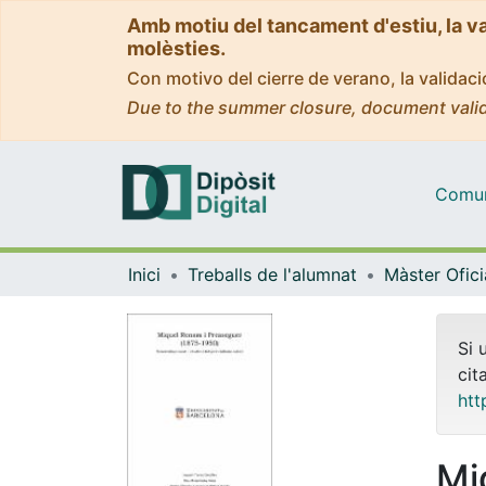
Amb motiu del tancament d'estiu, la v
molèsties.
Con motivo del cierre de verano, la valida
Due to the summer closure, document valid
Comuni
Inici
Treballs de l'alumnat
Si 
cit
htt
Mi