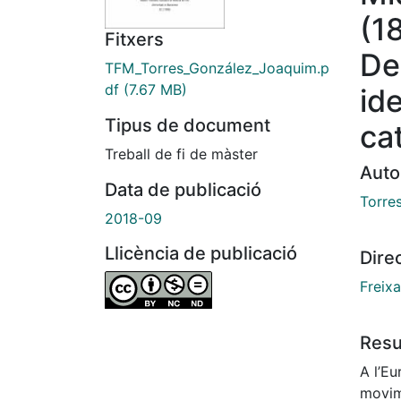
(1
Fitxers
De
TFM_Torres_González_Joaquim.p
df
(7.67 MB)
ide
Tipus de document
ca
Treball de fi de màster
Auto
Data de publicació
Torre
2018-09
Llicència de publicació
Dire
Freixa
Res
A l’Eu
movime