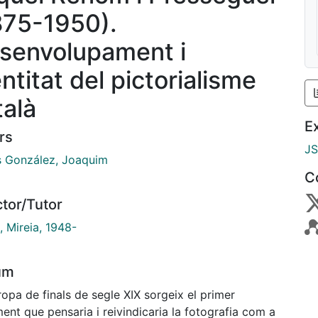
875-1950).
senvolupament i
ntitat del pictorialisme
talà
E
rs
J
s González, Joaquim
C
ctor/Tutor
, Mireia, 1948-
um
ropa de finals de segle XIX sorgeix el primer
nt que pensaria i reivindicaria la fotografia com a