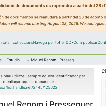
alidació de documents es reprendrà a partir del 28 d
ción de documentos se reanudará a partir del 28 de agosto 
ation will resume starting August 28, 2026. We apologize 
tats i col·leccions
Navega per tot el DD
Com publicar
Cont
Màster Oficial - Estudis Avançats en Història de l'Art
Miquel Renom i Presseguer (1875-1950). Desenvolupament i identitat del pictorialisme català
Ci
us plau utilitzeu sempre aquest identificador per
ar o enllaçar aquest document:
ps://hdl.handle.net/2445/125622
quel Renom i Presseguer