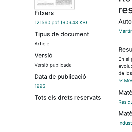
re
Fitxers
Auto
121560.pdf
(906.43 KB)
Martí
Tipus de document
Article
Res
Versió
En el 
Versió publicada
evolu
de los
Data de publicació
el te
Més
1995
la ine
Matè
Tambi
Tots els drets reservats
una re
Residu
como 
Matè
metodo
Los r
Indust
los di