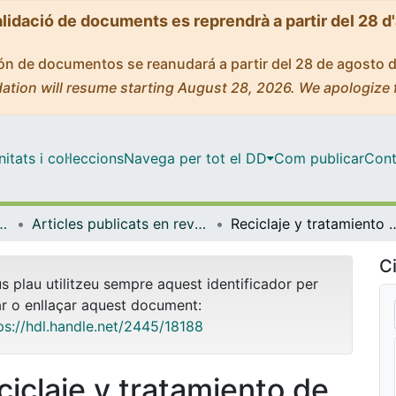
alidació de documents es reprendrà a partir del 28 d
ción de documentos se reanudará a partir del 28 de agosto 
ation will resume starting August 28, 2026. We apologize 
tats i col·leccions
Navega per tot el DD
Com publicar
Cont
rologia i Geologia Aplicada
Articles publicats en revistes (Mineralogia, Petrologia i Geologia Aplicada)
Reciclaje y tratamien
Ci
us plau utilitzeu sempre aquest identificador per
ar o enllaçar aquest document:
ps://hdl.handle.net/2445/18188
ciclaje y tratamiento de