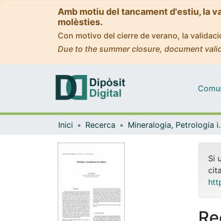
Amb motiu del tancament d'estiu, la v
molèsties.
Con motivo del cierre de verano, la valida
Due to the summer closure, document valid
Comuni
Inici
Recerca
Mineralogia, Pet
Si 
cit
htt
Re