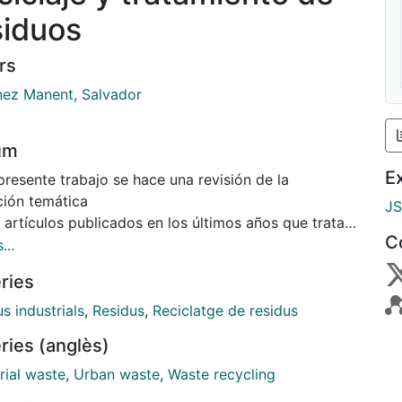
siduos
rs
nez Manent, Salvador
um
E
presente trabajo se hace una revisión de la
ción temática
J
 artículos publicados en los últimos años que tratan
C
ma de
...
rtización de los residuos industriales y urbanos.
ries
én se hace
visión de los distintos tipos de residuos tratados así
s industrials
,
Residus
,
Reciclatge de residus
de la
ries (anglès)
logía utilizada en su inertización o reutilización.
esiduos
rial waste
,
Urban waste
,
Waste recycling
vidimos entre aquellos en que se utiliza la