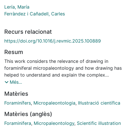
Lería, María
Ferràndez i Cañadell, Carles
Recurs relacionat
https://doi.org/10.1016/j.revmic.2025.100889
Resum
This work considers the relevance of drawing in
foraminiferal micropaleontology and how drawing has
helped to understand and explain the complex
architecture of foraminiferal tests. We present a brief
Més...
anthology of those works on foraminifera in which
Matèries
drawing plays a significant role. The objective is to
detect milestones in the illustration of foraminifera
Foraminífers
,
Micropaleontologia
,
Il·lustració científica
throughout history and to explore a trajectory in the
Matèries (anglès)
evolution of the drawing techniques and concepts
applied. Drawing is influenced by technological
Foraminifera
,
Micropaleontology
,
Scientific illustration