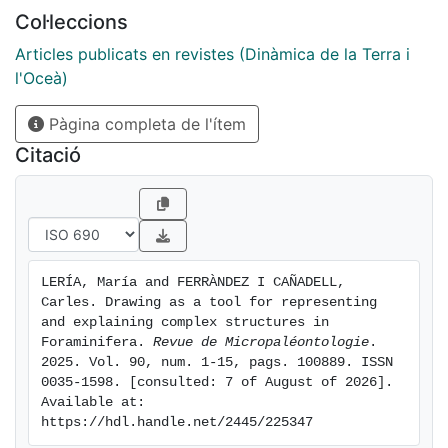
advances, the artist’s skills, and the aesthetic
Col·leccions
influences of the moment. We conclude that drawing, a
crucial aspect in this scientific discipline, facilitates the
Articles publicats en revistes (Dinàmica de la Terra i
understanding and explanation of complex forms. The
l'Oceà)
literature on foraminifera is replete with small gems of
Pàgina completa de l'ítem
drawing art, sometimes created by artists, but other
times by the same micropaleontologists who studied
Citació
fossil material and described the species. This work
highlights some of these drawings to analyse their
creation process and to show their great artistic value.
LERÍA, María and FERRÀNDEZ I CAÑADELL, 
Carles. Drawing as a tool for representing 
and explaining complex structures in 
Foraminifera. 
Revue de Micropaléontologie
. 
2025. Vol. 90, num. 1-15, pags. 100889. ISSN 
0035-1598. [consulted: 7 of August of 2026]. 
Available at: 
https://hdl.handle.net/2445/225347