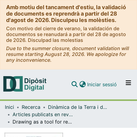
Amb motiu del tancament d'estiu, la validació
de documents es reprendrà a partir del 28
d'agost de 2026. Disculpeu les molèsties.
Con motivo del cierre de verano, la validación de
documentos se reanudará a partir del 28 de agosto
de 2026. Disculpad las molestias
Due to the summer closure, document validation will
resume starting August 28, 2026. We apologize for
any inconvenience.
(current)
Iniciar sessió
Comunitats i col·leccions
Inici
Recerca
Dinàmica de la Terra i de l'Oceà
Navega per tot el DD
Articles publicats en revistes (Dinàmica de la Terra i l'Oceà)
Com publicar
Drawing as a tool for representing and explaining complex structures in Foraminifera
Contacte