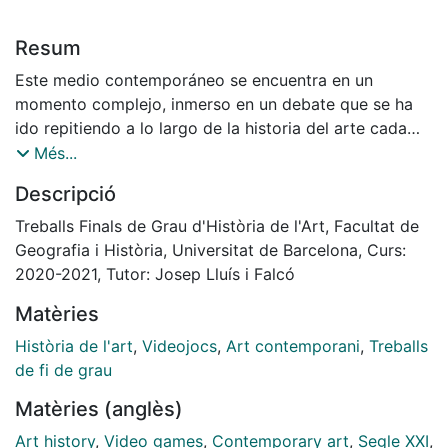
Resum
Este medio contemporáneo se encuentra en un
momento complejo, inmerso en un debate que se ha
ido repitiendo a lo largo de la historia del arte cada
vez que un nuevo formato ha intentado conseguir la
Més...
legitimación cultural y artística. Desea ser reconocido
Descripció
como disciplina artística, pero para conseguir dicha
identificación cultural, antes debe aceptar el firme
Treballs Finals de Grau d'Història de l'Art, Facultat de
juicio y las suspicacias de la sección más
Geografia i Història, Universitat de Barcelona, Curs:
conservadora. Para ello, se debe realizar una teoría
2020-2021, Tutor: Josep Lluís i Falcó
seria y autocrítica, ya que sino el medio seguirá
Matèries
estancado en una simple reclamación de un hueco
entre las artes ya legitimadas.
Història de l'art
,
Videojocs
,
Art contemporani
,
Treballs
Mi objetivo con este texto consiste en exponer los
de fi de grau
distintos argumentos que se han ofrecido por ambas
Matèries (anglès)
partes, tanto a favor como en contra de dicha
consolidación, crear un diálogo para ver en qué punto
Art history
,
Video games
,
Contemporary art
,
Segle XXI
,