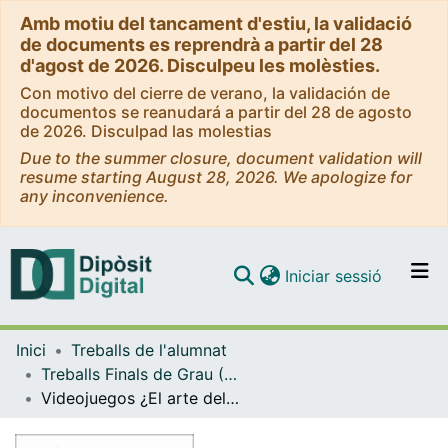
Amb motiu del tancament d'estiu, la validació
de documents es reprendrà a partir del 28
d'agost de 2026. Disculpeu les molèsties.
Con motivo del cierre de verano, la validación de
documentos se reanudará a partir del 28 de agosto
de 2026. Disculpad las molestias
Due to the summer closure, document validation will
resume starting August 28, 2026. We apologize for
any inconvenience.
(current)
Iniciar sessió
Comunitats i col·leccions
Inici
Treballs de l'alumnat
Navega per tot el DD
Treballs Finals de Grau (TFG) - Història de l'Art
Com publicar
Videojuegos ¿El arte del siglo XXI?
Contacte