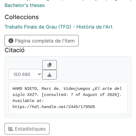
se encuentra el videojuego en la actualidad respecto a
Bachelor's theses
este proceso de legitimación. Al ser un estudiante de
Col·leccions
Historia del Arte, he decidido dirigir las conclusiones
que se extraigan de este diálogo para analizar las
Treballs Finals de Grau (TFG) - Història de l'Art
posibles respuestas que ofrezcan a la pregunta que da
Pàgina completa de l'ítem
título a este trabajo: ¿Son los videojuegos el nuevo
arte del siglo XXI? Si concluimos que el videojuego es
Citació
una disciplina artística, ¿no debería reclamar un
espacio dentro de los estudios de Historia del Arte?
HARO NIETO, Marc de. 
Videojuegos ¿El arte del 
siglo XXI?.
 [consulted: 7 of August of 2026]. 
Available at: 
https://hdl.handle.net/2445/179505
Estadístiques