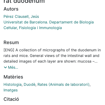
rat duodenum
Autors
Pérez Clausell, Jeús
Universitat de Barcelona. Departament de Biologia
Cel·lular, Fisiologia i Immunologia
Resum
[ENG] A collection of micrographs of the duodenum in
rats and mice. General views of the intestinal wall and
detailed images of each layer are shown: mucosa –
comprising the epithelium, lamina propria and
Més...
muscularis mucosæ –, submucosa, muscularis externa
Matèries
and serosa. Specific structures such as the brush
border, goblet cells, crypts, Brunner's glands, and
Histologia
,
Duodè
,
Rates (Animals de laboratori)
,
nerve ganglia – both submucosal and myenteric – are
Imatges
also illustrated. Paraffin sections were stained with
Citació
hæmatoxylin-eosin or van Gieson's trichrome, while