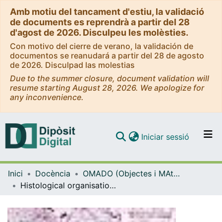
Amb motiu del tancament d'estiu, la validació
de documents es reprendrà a partir del 28
d'agost de 2026. Disculpeu les molèsties.
Con motivo del cierre de verano, la validación de
documentos se reanudará a partir del 28 de agosto
de 2026. Disculpad las molestias
Due to the summer closure, document validation will
resume starting August 28, 2026. We apologize for
any inconvenience.
(current)
Iniciar sessió
Comunitats i col·leccions
Inici
Docència
OMADO (Objectes i MAterials DOcents)
Navega per tot el DD
Histological organisation of the rat duodenum
Com publicar
Contacte