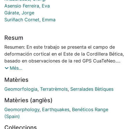
Asensio Ferreira, Eva
Gárate, Jorge
Suriñach Cornet, Emma
Resum
Resumen: En este trabajo se presenta el campo de
deformación cortical en el Este de la Cordillera Bética,
basado en observaciones de la red GPS CuaTeNeo.
Esta red geodésica no permanente, se estableció en
Més...
1996 con el objetivo de cuantificar las deformaciones
Matèries
tectónicas actuales del SE de las Béticas. La red está
formada por 15 monumentos estables distribuidos
Geomorfologia
,
Terratrèmols
,
Serralades Bètiques
entre Murcia y Almería y ha sido observada en cinco
Matèries (anglès)
ocasiones (1997, 2002, 2006, 2009 y 2011). Los
resultados obtenidos muestran en general un campo
Geomorphology
,
Earthquakes
,
Benéticos Range
de velocidades no superior a los 2 mm/a y con una
(Spain)
dirección similar a la convergencia entre las placas
Col·leccions