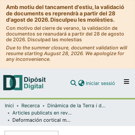
Amb motiu del tancament d'estiu, la validació
de documents es reprendrà a partir del 28
d'agost de 2026. Disculpeu les molèsties.
Con motivo del cierre de verano, la validación de
documentos se reanudará a partir del 28 de agosto
de 2026. Disculpad las molestias
Due to the summer closure, document validation will
resume starting August 28, 2026. We apologize for
any inconvenience.
(current)
Iniciar sessió
Comunitats i col·leccions
Inici
Recerca
Dinàmica de la Terra i de l'Oceà
Navega per tot el DD
Articles publicats en revistes (Dinàmica de la Terra i l'Oceà)
Com publicar
Deformación cortical mediante GPS en el Este de la Cordillera Bética. Especial énfasis en el terremoto de Lorca.
Contacte