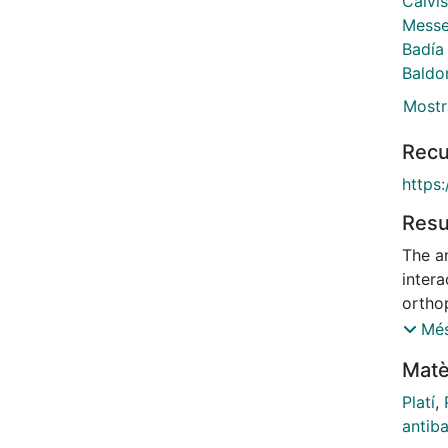
Calvi
Messe
Badía 
Baldo
Mostr
Recu
https:
Res
The an
intera
ortho
[Pd(C,
Més
[M(C,
Matè
M = Pt
ortho
Platí
,
compo
antiba
(MDA-