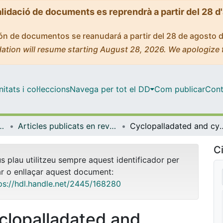
alidació de documents es reprendrà a partir del 28 d
ción de documentos se reanudará a partir del 28 de agosto 
ation will resume starting August 28, 2026. We apologize 
tats i col·leccions
Navega per tot el DD
Com publicar
Cont
rologia i Geologia Aplicada
Articles publicats en revistes (Mineralogia, Petrologia i Geologia Aplicada)
Cyclopalladated and cycloplatinated benzophenone imines: antitumor, antibacterial
Ci
us plau utilitzeu sempre aquest identificador per
ar o enllaçar aquest document:
ps://hdl.handle.net/2445/168280
clopalladated and