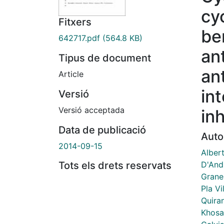
cy
Fitxers
be
642717.pdf
(564.8 KB)
an
Tipus de document
an
Article
in
Versió
Versió acceptada
inh
Data de publicació
Auto
2014-09-15
Alber
D'And
Tots els drets reservats
Grane
Pla Vi
Quira
Khosa,