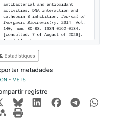
antibacterial and antioxidant 
activities, DNA interaction and 
cathepsin B inhibition. 
Journal of 
Inorganic Biochemistry
. 2014. Vol. 
140, num. 80-88. ISSN 0162-0134. 
[consulted: 7 of August of 2026]. 
Available at: 
https://hdl.handle.net/2445/168280
Estadístiques
xportar metadades
SON
-
METS
ompartir registre