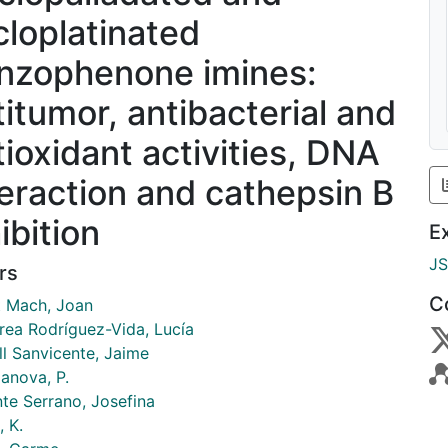
cloplatinated
nzophenone imines:
titumor, antibacterial and
tioxidant activities, DNA
teraction and cathepsin B
ibition
E
J
rs
C
t Mach, Joan
rea Rodríguez-Vida, Lucía
ll Sanvicente, Jaime
lanova, P.
nte Serrano, Josefina
 K.