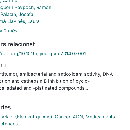
s, Carme
guer i Peypoch, Ramon
Palacín, Josefa
mà Llavinés, Laura
a 2 més
rs relacionat
//doi.org/10.1016/j.jinorgbio.2014.07.001
um
titumor, antibacterial and antioxidant activity, DNA
ction and cathepsin B inhibition of cyclo-
palladated and -platinated compounds
N)]2(μ-X)2 [X = OAc (1), X = Cl (2)] and trans-N,P-
...
N)X(PPh3)] [M = Pd, X = OAc (3), M = Pd, X = Cl (4),
ries
, X = Cl (5)] are discussed [(C,N)= cyclo-
metallated benzophenone imine]. The cytotoxicity of
Pal·ladi (Element químic)
,
Càncer
,
ADN
,
Medicaments
und 5 has been evaluated towards human breast
cterians
MB-231 and MCF-7) and colon (HCT-116) cancer