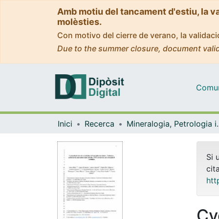
Amb motiu del tancament d'estiu, la v
molèsties.
Con motivo del cierre de verano, la valida
Due to the summer closure, document valid
Comuni
Inici
Recerca
Mineralogia, Pet
Si 
cit
htt
Cy