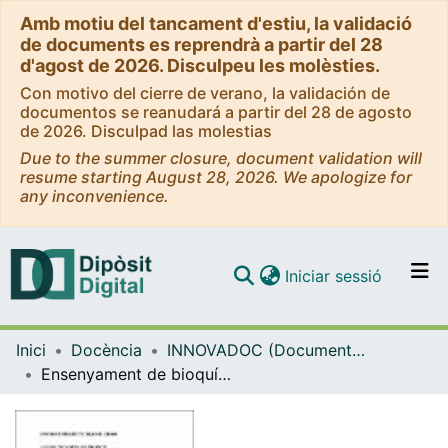
Amb motiu del tancament d'estiu, la validació
de documents es reprendrà a partir del 28
d'agost de 2026. Disculpeu les molèsties.
Con motivo del cierre de verano, la validación de
documentos se reanudará a partir del 28 de agosto
de 2026. Disculpad las molestias
Due to the summer closure, document validation will
resume starting August 28, 2026. We apologize for
any inconvenience.
(current)
Iniciar sessió
Comunitats i col·leccions
Inici
Docència
INNOVADOC (Documents d'Innovació Docent)
Navega per tot el DD
Ensenyament de bioquímics a partir de story-telling: trobem igualtat de gènere als contes tradicionals?
Com publicar
Contacte