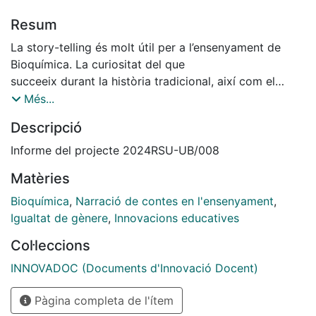
Resum
La story-telling és molt útil per a l’ensenyament de
Bioquímica. La curiositat del que
succeeix durant la història tradicional, així com el
record de la infantesa de quan se li
Més...
explicava aquesta història, permet que l’estudiant
Descripció
s’identifiqui amb el protagonista [6, 7]
i aprengui amb més intensitat els aspectes de
Informe del projecte 2024RSU-UB/008
Bioquímica que se’ls explica. Ja, com a
Matèries
antecedents d’aquest projecte havíem presentat en
diversos congressos els contes de “La
Bioquímica
,
Narració de contes en l'ensenyament
,
Ventafocs” (LOGOS2023) [9] i de “La Sireneta”
Igualtat de gènere
,
Innovacions educatives
(INNTED2023) [5], així com el mite
Col·leccions
d’Arachne (ARTC2024) [10]. L’objectiu principal
d’aquest projecte va consistir en cercar
INNOVADOC (Documents d'Innovació Docent)
diversos aspectes relacionats amb Bioquímica a les
Pàgina completa de l'ítem
històries tradicionals, i en el context