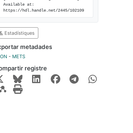
Available at: 
https://hdl.handle.net/2445/102109
Estadístiques
xportar metadades
SON
-
METS
ompartir registre