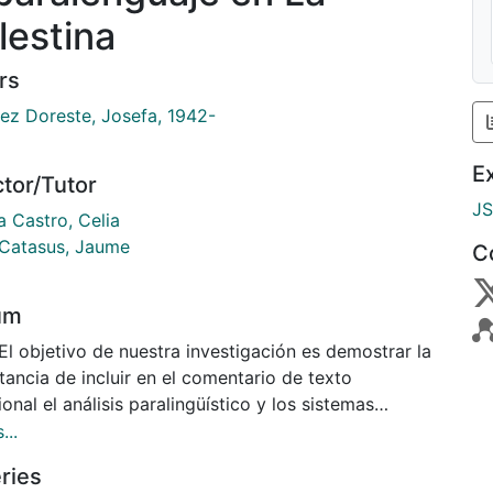
lestina
rs
ez Doreste, Josefa, 1942-
E
ctor/Tutor
J
 Castro, Celia
Catasus, Jaume
C
um
El objetivo de nuestra investigación es demostrar la
ancia de incluir en el comentario de texto
ional el análisis paralingüístico y los sistemas
icativos no verbales. Hemos realizado nuestra
...
igación a tres niveles. En el primer nivel, hemos
ries
rollado un Modelo Semiótico de Transcrpición del