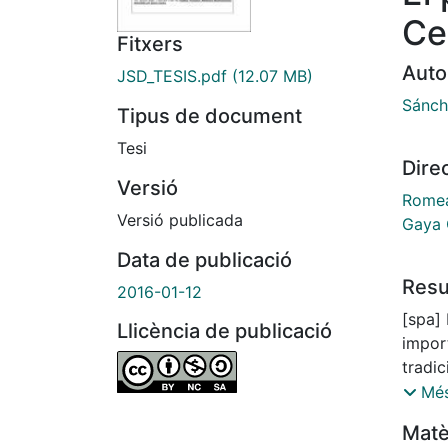
Ce
Fitxers
Auto
JSD_TESIS.pdf
(12.07 MB)
Sánch
Tipus de document
Tesi
Dire
Versió
Romea
Versió publicada
Gaya 
Data de publicació
Res
2016-01-12
[spa] 
Llicència de publicació
import
tradic
comun
Més
invest
Matè
desar