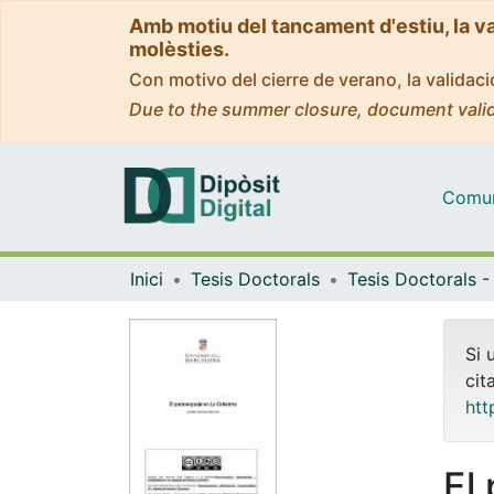
Amb motiu del tancament d'estiu, la v
molèsties.
Con motivo del cierre de verano, la valida
Due to the summer closure, document valid
Comuni
Inici
Tesis Doctorals
Si 
cit
htt
El