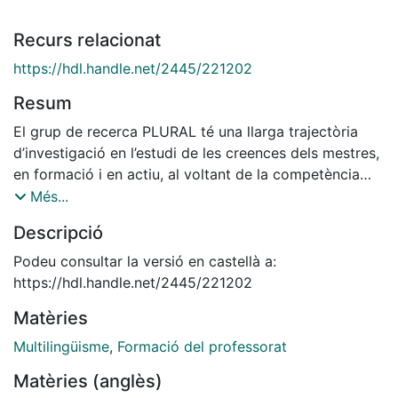
Recurs relacionat
https://hdl.handle.net/2445/221202
Resum
El grup de recerca PLURAL té una llarga trajectòria
d’investigació en l’estudi de les creences dels mestres,
en formació i en actiu, al voltant de la competència
plurilingüe. Dues de les prioritats que ha manifestat
Més...
obertament el grup, tal com queda reflectit en el
Descripció
disseny dels seus projectes, són la formació inicial
dels docents i la col·laboració amb les escoles per tal
Podeu consultar la versió en castellà a:
de construir junts maneres de fer que estiguin més en
https://hdl.handle.net/2445/221202
la línia d’allò que proposa el Marc Europeu Comú de
Matèries
Referència per a les Llengües (MECR). Si en el capítol
anterior s’ha mostrat una recerca centrada de manera
Multilingüisme
,
Formació del professorat
exclusiva en la formació inicial, en aquest presentem
Matèries (anglès)
un exemple de sinergia col·laborativa entre la formació