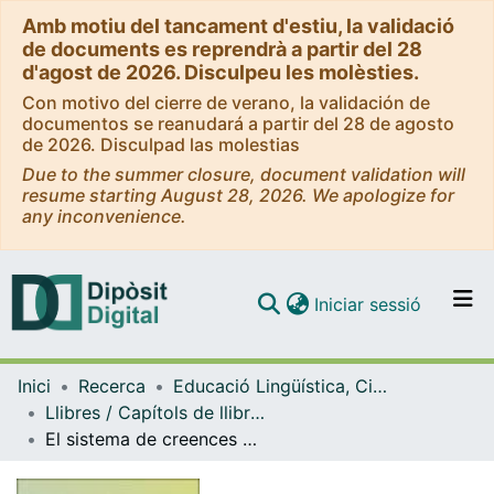
Amb motiu del tancament d'estiu, la validació
de documents es reprendrà a partir del 28
d'agost de 2026. Disculpeu les molèsties.
Con motivo del cierre de verano, la validación de
documentos se reanudará a partir del 28 de agosto
de 2026. Disculpad las molestias
Due to the summer closure, document validation will
resume starting August 28, 2026. We apologize for
any inconvenience.
(current)
Iniciar sessió
Comunitats i col·leccions
Inici
Recerca
Educació Lingüística, Científica i Matemàtica
Navega per tot el DD
Llibres / Capítols de llibre (Educació Lingüística, Científica i Matemàtica)
Com publicar
El sistema de creences en la formació del professorat
Contacte