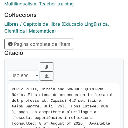
inicial i la permanent.
Multilingualism
,
Teacher training
Col·leccions
Llibres / Capítols de llibre (Educació Lingüística,
Científica i Matemàtica)
Pàgina completa de l'ítem
Citació
PÉREZ PEITX, Mireia and SÁNCHEZ QUINTANA, 
Núria. El sistema de creences en la formació 
del professorat. 
Capitol 4.2 del llibre: 
Palou Sangrà
. Juli. Vol.  Fons Esteve, num. 
), pags. La competència plurilingüe a 
l’escola: experiències i reflexions. 
[consulted: 8 of August of 2026]. Available 