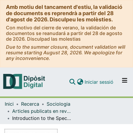
Amb motiu del tancament d'estiu, la validació
de documents es reprendrà a partir del 28
d'agost de 2026. Disculpeu les molèsties.
Con motivo del cierre de verano, la validación de
documentos se reanudará a partir del 28 de agosto
de 2026. Disculpad las molestias
Due to the summer closure, document validation will
resume starting August 28, 2026. We apologize for
any inconvenience.
(current)
Iniciar sessió
Comunitats i col·leccions
Inici
Recerca
Sociologia
Navega per tot el DD
Articles publicats en revistes (Sociologia)
Com publicar
Introduction to the Special Issue: Gender Equality and Parental Leave
Contacte