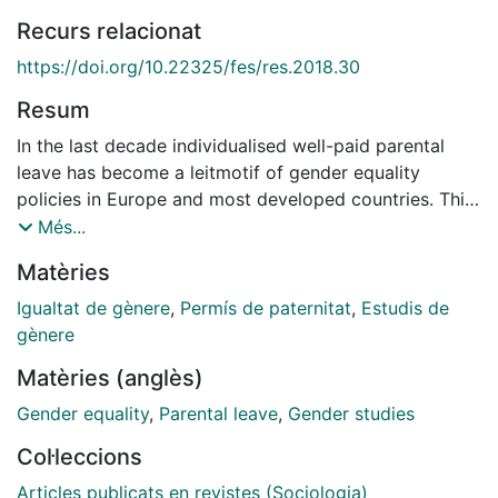
Recurs relacionat
https://doi.org/10.22325/fes/res.2018.30
Resum
In the last decade individualised well-paid parental
leave has become a leitmotif of gender equality
policies in Europe and most developed countries. This
special issue aims to summarise present knowledge
Més...
and contribute to the academic and public
Matèries
sociological debate from the gender equality
perspective. Much is already known about how
Igualtat de gènere
,
Permís de paternitat
,
Estudis de
different regulations impact on the use of leave, and
gènere
can serve different purposes. Still, we need to know
Matèries (anglès)
much more about the transference of successful
regulations and practices from one social or national
Gender equality
,
Parental leave
,
Gender studies
context to others, the extension of care leave to other
Col·leccions
life phases, and how policy making takes account of
research evidence. In September 2017 an International
Articles publicats en revistes (Sociologia)