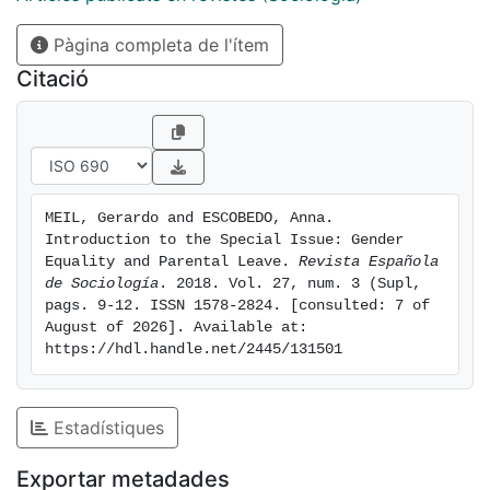
Seminar of the Leave Policies and Research Network
Pàgina completa de l'ítem
took place in Madrid1, at which a broad range of
contributions provided an up-to-date assessment of
Citació
the state of the art and a rich research agenda, to
which the following selected academic articles
respond.
MEIL, Gerardo and ESCOBEDO, Anna. 
Introduction to the Special Issue: Gender 
Equality and Parental Leave. 
Revista Española 
de Sociología
. 2018. Vol. 27, num. 3 (Supl, 
pags. 9-12. ISSN 1578-2824. [consulted: 7 of 
August of 2026]. Available at: 
https://hdl.handle.net/2445/131501
Estadístiques
Exportar metadades