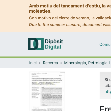
Amb motiu del tancament d'estiu, la v
molèsties.
Con motivo del cierre de verano, la valida
Due to the summer closure, document valid
Comuni
Inici
Recerca
Mineralogia, Pet
Si 
cit
htt
Fr