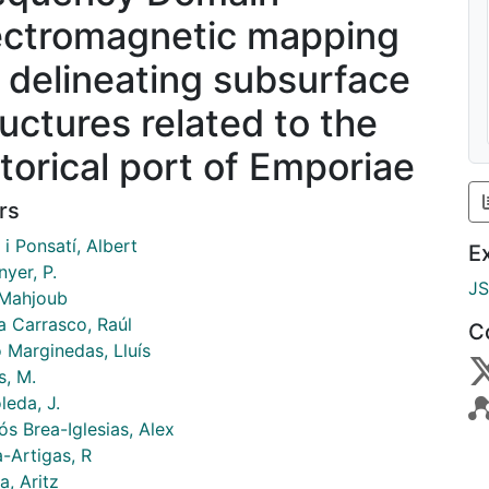
ectromagnetic mapping
r delineating subsurface
ructures related to the
storical port of Emporiae
rs
i Ponsatí, Albert
E
yer, P.
J
 Mahjoub
a Carrasco, Raúl
C
 Marginedas, Lluís
s, M.
leda, J.
s Brea-Iglesias, Alex
-Artigas, R
a, Aritz