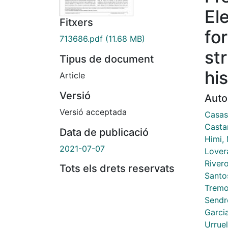
El
Fitxers
fo
713686.pdf
(11.68 MB)
st
Tipus de document
hi
Article
Versió
Auto
Versió acceptada
Casas 
Castan
Data de publicació
Himi,
2021-07-07
Lover
Rivero
Tots els drets reservats
Santo
Tremo
Sendró
Garcia
Urruel