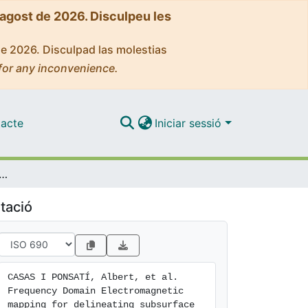
'agost de 2026. Disculpeu les
de 2026. Disculpad las molestias
for any inconvenience.
acte
Iniciar sessió
lectromagnetic mapping for delineating subsurface structures related to the historical port of Emporiae
tació
CASAS I PONSATÍ, Albert, et al. 
Frequency Domain Electromagnetic 
mapping for delineating subsurface 