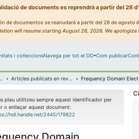
alidació de documents es reprendrà a partir del 28 d
ción de documentos se reanudará a partir del 28 de agosto 
ation will resume starting August 28, 2026. We apologize 
tats i col·leccions
Navega per tot el DD
Com publicar
Cont
rologia i Geologia Aplicada
Articles publicats en revistes (Mineralogia, Petrologia i Geologia Aplicada)
Frequency Domain E
Ci
us plau utilitzeu sempre aquest identificador per
ar o enllaçar aquest document:
ps://hdl.handle.net/2445/179822
equency Domain