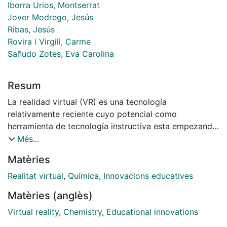
Iborra Urios, Montserrat
Jover Modrego, Jesús
Ribas, Jesús
Rovira i Virgili, Carme
Sañudo Zotes, Eva Carolina
Resum
La realidad virtual (VR) es una tecnología
relativamente reciente cuyo potencial como
herramienta de tecnología instructiva esta empezando
a ser explorada. En esta comunicación, se presentarán
Més...
diferentes actividades prácticas orientadas al
Matèries
aprendizaje activo en química utilizando el programa
Nanome, que permite trabajar en un entorno de
Realitat virtual
,
Química
,
Innovacions educatives
enseñanza virtualizado. La extensión de la docencia
Matèries (anglès)
utilizando tecnologías de VR permite mejorar la curva
de aprendizaje del alumno, enfatizando la
Virtual reality
,
Chemistry
,
Educational innovations
interactivitad y permitiendo que el estudiante participe