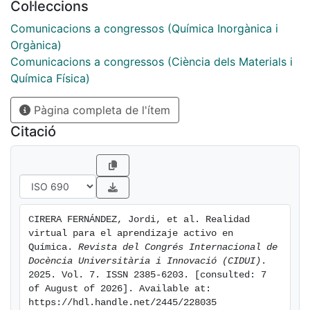
Col·leccions
activamente durante el proceso, proporcionando una
mejor capacidad de aprendizaje y una mas fácil y
Comunicacions a congressos (Química Inorgànica i
mayor consolidación de determinados conceptos
Orgànica)
abstractos inherentes a la química.
Comunicacions a congressos (Ciència dels Materials i
Química Física)
Pàgina completa de l'ítem
Citació
CIRERA FERNÁNDEZ, Jordi, et al. Realidad 
virtual para el aprendizaje activo en 
Química. 
Revista del Congrés Internacional de 
Docència Universitària i Innovació (CIDUI)
. 
2025. Vol. 7. ISSN 2385-6203. [consulted: 7 
of August of 2026]. Available at: 
https://hdl.handle.net/2445/228035