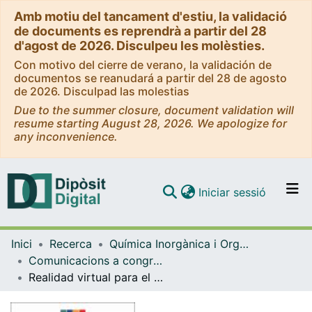
Amb motiu del tancament d'estiu, la validació
de documents es reprendrà a partir del 28
d'agost de 2026. Disculpeu les molèsties.
Con motivo del cierre de verano, la validación de
documentos se reanudará a partir del 28 de agosto
de 2026. Disculpad las molestias
Due to the summer closure, document validation will
resume starting August 28, 2026. We apologize for
any inconvenience.
(current)
Iniciar sessió
Comunitats i col·leccions
Inici
Recerca
Química Inorgànica i Orgànica
Navega per tot el DD
Comunicacions a congressos (Química Inorgànica i Orgànica)
Com publicar
Realidad virtual para el aprendizaje activo en Química
Contacte