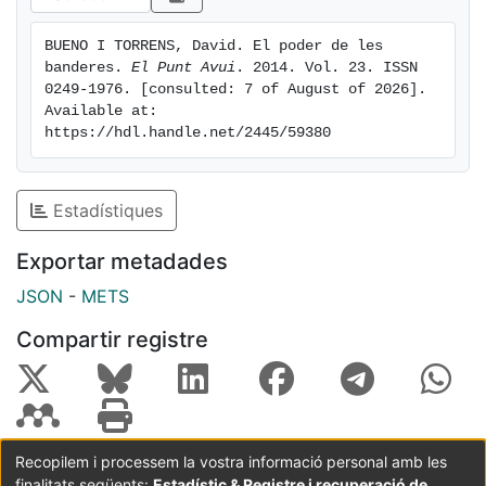
BUENO I TORRENS, David. El poder de les 
banderes. 
El Punt Avui
. 2014. Vol. 23. ISSN 
0249-1976. [consulted: 7 of August of 2026]. 
Available at: 
https://hdl.handle.net/2445/59380
Estadístiques
Exportar metadades
JSON
-
METS
Compartir registre
Recopilem i processem la vostra informació personal amb les
finalitats següents:
Estadístic & Registre i recuperació de
Coordinació:
CRAI UB
Avís legal
Metadades