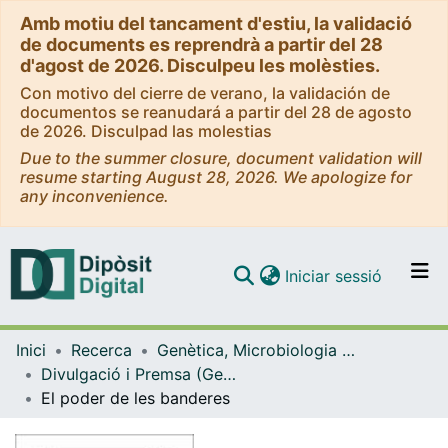
Amb motiu del tancament d'estiu, la validació
de documents es reprendrà a partir del 28
d'agost de 2026. Disculpeu les molèsties.
Con motivo del cierre de verano, la validación de
documentos se reanudará a partir del 28 de agosto
de 2026. Disculpad las molestias
Due to the summer closure, document validation will
resume starting August 28, 2026. We apologize for
any inconvenience.
(current)
Iniciar sessió
Comunitats i col·leccions
Inici
Recerca
Genètica, Microbiologia i Estadística
Navega per tot el DD
Divulgació i Premsa (Genètica, Microbiologia i Estadística)
Com publicar
El poder de les banderes
Contacte