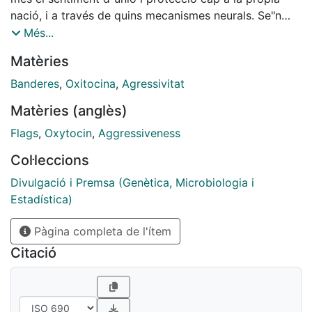
nació, i a través de quins mecanismes neurals. Se"n
van valorar diversos, entre els quals iferents
Més...
manifestacions culturals, monuments, la propensió a
Matèries
adquirir productes propis, aspectes gastronòmics i,
també, les banderes. El resultat fou clar: les banderes
Banderes
,
Oxitocina
,
Agressivitat
són els únics trets identitaris dels analitzats que
Matèries (anglès)
estimulen aquest sentiment d"unió i protecció, i ho fan
precisament a través de les funcions socials i grupals
Flags
,
Oxytocin
,
Aggressiveness
de l"oxitocina.
Col·leccions
Divulgació i Premsa (Genètica, Microbiologia i
Estadística)
Pàgina completa de l'ítem
Citació