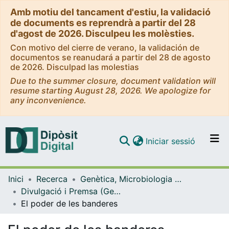
Amb motiu del tancament d'estiu, la validació
de documents es reprendrà a partir del 28
d'agost de 2026. Disculpeu les molèsties.
Con motivo del cierre de verano, la validación de
documentos se reanudará a partir del 28 de agosto
de 2026. Disculpad las molestias
Due to the summer closure, document validation will
resume starting August 28, 2026. We apologize for
any inconvenience.
(current)
Iniciar sessió
Comunitats i col·leccions
Inici
Recerca
Genètica, Microbiologia i Estadística
Navega per tot el DD
Divulgació i Premsa (Genètica, Microbiologia i Estadística)
Com publicar
El poder de les banderes
Contacte