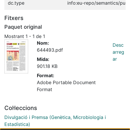
dc.type
info:eu-repo/semantics/publ
Fitxers
Paquet original
Mostrant
1 - 1 de 1
Nom:
Desc
644493.pdf
arreg
ar
Mida:
901.18 KB
Format:
Adobe Portable Document
Format
Col·leccions
Divulgació i Premsa (Genètica, Microbiologia i
Estadística)