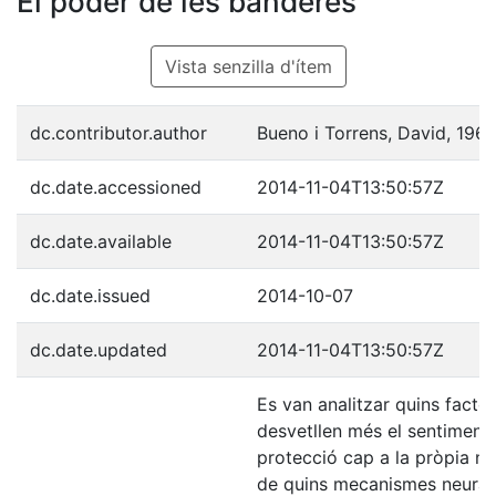
El poder de les banderes
Vista senzilla d'ítem
dc.contributor.author
Bueno i Torrens, David, 196
dc.date.accessioned
2014-11-04T13:50:57Z
dc.date.available
2014-11-04T13:50:57Z
dc.date.issued
2014-10-07
dc.date.updated
2014-11-04T13:50:57Z
Es van analitzar quins factor
desvetllen més el sentiment 
protecció cap a la pròpia nac
de quins mecanismes neurals