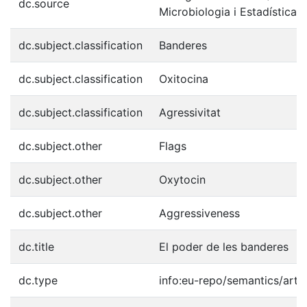
dc.source
Microbiologia i Estadística)
dc.subject.classification
Banderes
dc.subject.classification
Oxitocina
dc.subject.classification
Agressivitat
dc.subject.other
Flags
dc.subject.other
Oxytocin
dc.subject.other
Aggressiveness
dc.title
El poder de les banderes
dc.type
info:eu-repo/semantics/artic