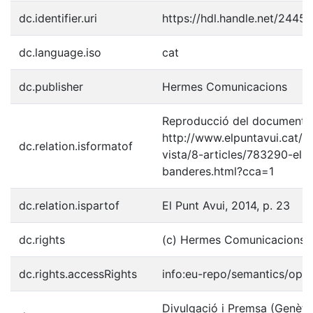
dc.identifier.uri
https://hdl.handle.net/2445
dc.language.iso
cat
dc.publisher
Hermes Comunicacions
Reproducció del document p
http://www.elpuntavui.cat/no
dc.relation.isformatof
vista/8-articles/783290-el-
banderes.html?cca=1
dc.relation.ispartof
El Punt Avui, 2014, p. 23
dc.rights
(c) Hermes Comunicacions,
dc.rights.accessRights
info:eu-repo/semantics/ope
Divulgació i Premsa (Genèti