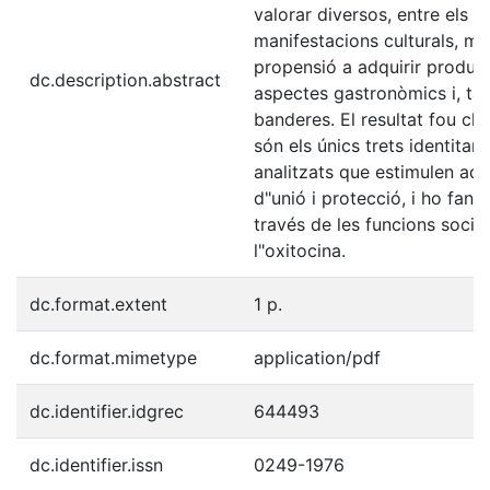
valorar diversos, entre els q
manifestacions culturals, m
propensió a adquirir product
dc.description.abstract
aspectes gastronòmics i, ta
banderes. El resultat fou cla
són els únics trets identitari
analitzats que estimulen aq
d"unió i protecció, i ho fan
través de les funcions social
l"oxitocina.
dc.format.extent
1 p.
dc.format.mimetype
application/pdf
dc.identifier.idgrec
644493
dc.identifier.issn
0249-1976