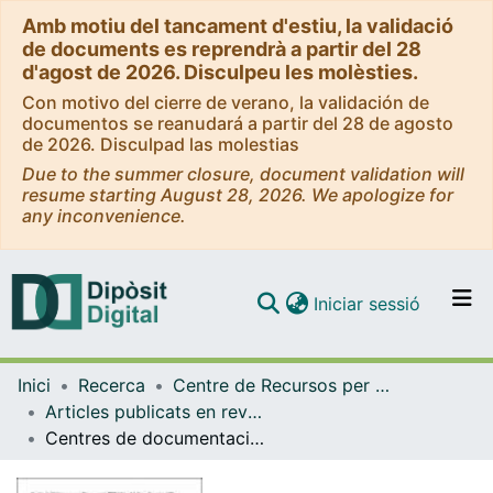
Amb motiu del tancament d'estiu, la validació
de documents es reprendrà a partir del 28
d'agost de 2026. Disculpeu les molèsties.
Con motivo del cierre de verano, la validación de
documentos se reanudará a partir del 28 de agosto
de 2026. Disculpad las molestias
Due to the summer closure, document validation will
resume starting August 28, 2026. We apologize for
any inconvenience.
(current)
Iniciar sessió
Comunitats i col·leccions
Inici
Recerca
Centre de Recursos per a l'Aprenentatge i la Investigació (CRAI-UB)
Navega per tot el DD
Articles publicats en revistes (CRAI-UB)
Com publicar
Centres de documentació química
Contacte