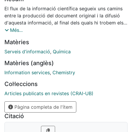
El flux de la informació científica segueix uns camins
entre la producció del document original i la difusió
d'aquesta informació, al final dels quals hi trobem els
centres de documentació. Així doncs, un centre de
Més...
documentació té com a objectiu principal la difusió de
Matèries
la informació, cosa que s'aconsegueix amb unes eines
i uns serveis que s'ofereixen als usuaris (utilització
Serveis d'informació
,
Química
d'obres de referència, consulta de revistes d'abstracts,
Matèries (anglès)
connexió amb bases de dades, etc.). A més, un centre
de documentació pot també recollir i tractar els
Information services
,
Chemistry
documents originals (majoritàriament revistes)
Col·leccions
d'interès per al camp científic que tracta.
Articles publicats en revistes (CRAI-UB)
Pàgina completa de l'ítem
Citació