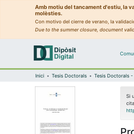
Amb motiu del tancament d'estiu, la v
molèsties.
Con motivo del cierre de verano, la valida
Due to the summer closure, document valid
Comuni
Inici
Tesis Doctorals
Si 
cit
htt
Pr