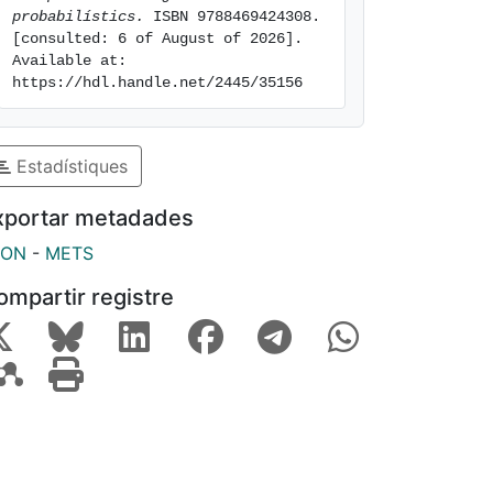
probabilístics.
 ISBN 9788469424308. 
[consulted: 6 of August of 2026]. 
Available at: 
https://hdl.handle.net/2445/35156
Estadístiques
xportar metadades
SON
-
METS
ompartir registre