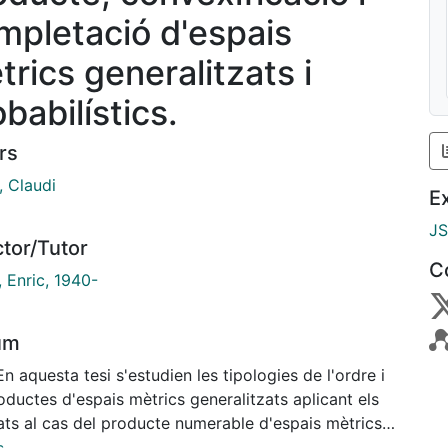
mpletació d'espais
trics generalitzats i
babilístics.
rs
, Claudi
E
J
ctor/Tutor
C
s, Enric, 1940-
um
En aquesta tesi s'estudien les tipologies de l'ordre i
oductes d'espais mètrics generalitzats aplicant els
ats al cas del producte numerable d'espais mètrics
ilístics (Sigma i Tau Productes) de Menger, Wald i