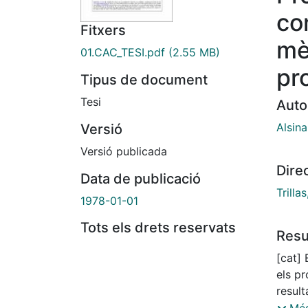
co
Fitxers
mè
01.CAC_TESI.pdf
(2.55 MB)
pro
Tipus de document
Tesi
Auto
Alsina
Versió
Versió publicada
Dire
Data de publicació
Trilla
1978-01-01
Tots els drets reservats
Res
[cat] 
els pr
result
probab