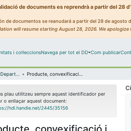
alidació de documents es reprendrà a partir del 28 d
ción de documentos se reanudará a partir del 28 de agosto 
ation will resume starting August 28, 2026. We apologize 
tats i col·leccions
Navega per tot el DD
Com publicar
Cont
Tesis Doctorals - Departament - Algebra i Geometria
Producte, convexificació i completació d'espais mètrics generalitzats i probabilístics.
Ci
us plau utilitzeu sempre aquest identificador per
ar o enllaçar aquest document:
ps://hdl.handle.net/2445/35156
oducte, convexificació i