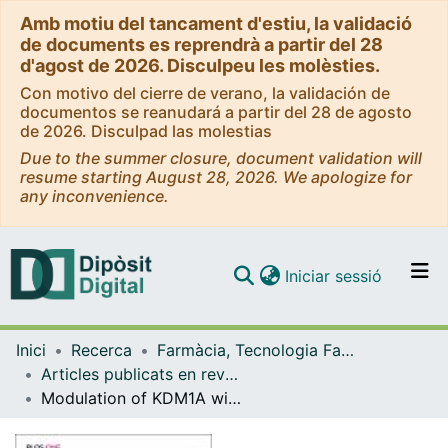
Amb motiu del tancament d'estiu, la validació
de documents es reprendrà a partir del 28
d'agost de 2026. Disculpeu les molèsties.
Con motivo del cierre de verano, la validación de
documentos se reanudará a partir del 28 de agosto
de 2026. Disculpad las molestias
Due to the summer closure, document validation will
resume starting August 28, 2026. We apologize for
any inconvenience.
(current)
Iniciar sessió
Comunitats i col·leccions
Inici
Recerca
Farmàcia, Tecnologia Farmacèutica i Fisicoquímica
Navega per tot el DD
Articles publicats en revistes (Farmàcia, Tecnologia Farmacèutica i Fisicoquímica)
Com publicar
Modulation of KDM1A with vafidemstat rescues memory deficit and behavioral alterations
Contacte