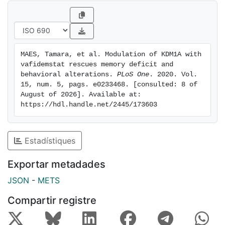
IEGs, induces genes required for cognitive function
and reduces a neuroinflammatory signature in SAMP8
mice. Multiple genes modulated by ORY-2001 are
differentially expressed in Late Onset Alzheimer's
MAES, Tamara, et al. Modulation of KDM1A with 
Disease. Most strikingly, the amplifier of inflammation
vafidemstat rescues memory deficit and 
S100A9 is highly expressed in LOAD and in the
behavioral alterations. 
PLoS One
. 2020. Vol. 
hippocampus of SAMP8 mice, and down-regulated by
15, num. 5, pags. e0233468. [consulted: 8 of 
August of 2026]. Available at: 
ORY-2001. ORY-2001 is currently in multiple Phase IIa
https://hdl.handle.net/2445/173603
studies.
Estadístiques
Exportar metadades
JSON
-
METS
Compartir registre