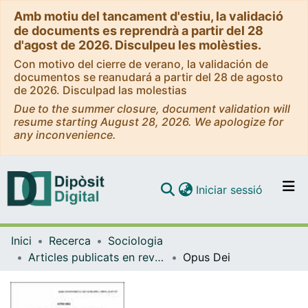
Amb motiu del tancament d'estiu, la validació
de documents es reprendrà a partir del 28
d'agost de 2026. Disculpeu les molèsties.
Con motivo del cierre de verano, la validación de
documentos se reanudará a partir del 28 de agosto
de 2026. Disculpad las molestias
Due to the summer closure, document validation will
resume starting August 28, 2026. We apologize for
any inconvenience.
(current)
Iniciar sessió
Comunitats i col·leccions
Inici
Recerca
Sociologia
Navega per tot el DD
Articles publicats en revistes (Sociologia)
Opus Dei
Com publicar
Contacte