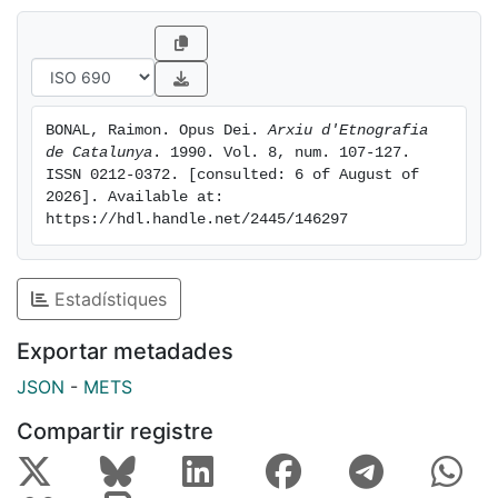
Teologia, comença a estudiar Dret i al març del 1925
és ordenat sacerdot quan feia pocs mesos que havia
mort el seu pare.
BONAL, Raimon. Opus Dei. 
Arxiu d'Etnografia 
de Catalunya
. 1990. Vol. 8, num. 107-127. 
ISSN 0212-0372. [consulted: 6 of August of 
2026]. Available at: 
https://hdl.handle.net/2445/146297
Estadístiques
Exportar metadades
JSON
-
METS
Compartir registre