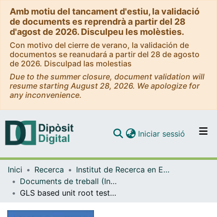
Amb motiu del tancament d'estiu, la validació
de documents es reprendrà a partir del 28
d'agost de 2026. Disculpeu les molèsties.
Con motivo del cierre de verano, la validación de
documentos se reanudará a partir del 28 de agosto
de 2026. Disculpad las molestias
Due to the summer closure, document validation will
resume starting August 28, 2026. We apologize for
any inconvenience.
(current)
Iniciar sessió
Comunitats i col·leccions
Inici
Recerca
Institut de Recerca en Economia Aplicada Regional i Pública (IREA)
Navega per tot el DD
Documents de treball (Institut de Recerca en Economia Aplicada Regional i Pública (IREA))
Com publicar
GLS based unit root tests for bounded processes
Contacte