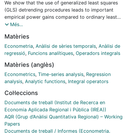
We show that the use of generalized least squares
(GLS) detrending procedures leads to important
empirical power gains compared to ordinary least
squares (OLS) detrending method when testing the
Més...
null hypothesis of unit root for bounded processes.
Matèries
The non-centrality parameter that is used in the GLS-
detrending depends on the bounds, so that
Econometria
,
Anàlisi de sèries temporals
,
Anàlisi de
improvements on the statistical inference are to be
regressió
,
Funcions analítiques
,
Operadors integrals
expected if a case-speci.c parameter is used. This
Matèries (anglès)
initial hypothesis is supported by the simulation
experiment that has been conducted.
Econometrics
,
Time-series analysis
,
Regression
analysis
,
Analytic functions
,
Integral operators
Col·leccions
Documents de treball (Institut de Recerca en
Economia Aplicada Regional i Pública (IREA))
AQR (Grup d’Anàlisi Quantitativa Regional) – Working
Papers
Documents de treball / Informes (Econometria,