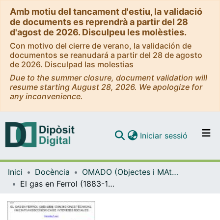
Amb motiu del tancament d'estiu, la validació
de documents es reprendrà a partir del 28
d'agost de 2026. Disculpeu les molèsties.
Con motivo del cierre de verano, la validación de
documentos se reanudará a partir del 28 de agosto
de 2026. Disculpad las molestias
Due to the summer closure, document validation will
resume starting August 28, 2026. We apologize for
any inconvenience.
(current)
Iniciar sessió
Comunitats i col·leccions
Inici
Docència
OMADO (Objectes i MAterials DOcents)
Navega per tot el DD
El gas en Ferrol (1883-1898): condiciones técnicas, iniciativas económicas e intereses sociales
Com publicar
Contacte