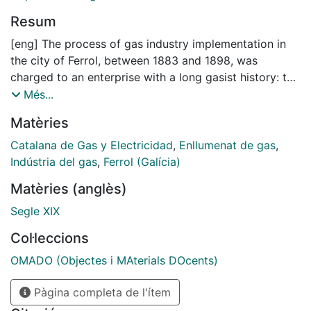
Resum
[eng] The process of gas industry implementation in
the city of Ferrol, between 1883 and 1898, was
charged to an enterprise with a long gasist history: the
Sociedad Catalana para el Alumbrado por Gas, of
Més...
Barcelona. This process is analysed from several
Matèries
perspectives: technological, economical and social
essentially. The conflicts among the different
Catalana de Gas y Electricidad
,
Enllumenat de gas
,
sensibilities, of which had decision capacity on the
Indústria del gas
,
Ferrol (Galícia)
development of the gas network -the gas enterprise
Matèries (anglès)
owners, the local power and the particular consumers-
were determinants of the definitive final of the gas
Segle XIX
industry in the city very little time after his beginnings.
Col·leccions
These circumstances -the generalization of conflict-
and the emergence of a more efficient lighting system,
OMADO (Objectes i MAterials DOcents)
the electricity, were the principal reasons of the short
Pàgina completa de l'ítem
live of the gas enterprise activities in Ferrol.
[cat] Aquest treball analitza la instal·lació de la