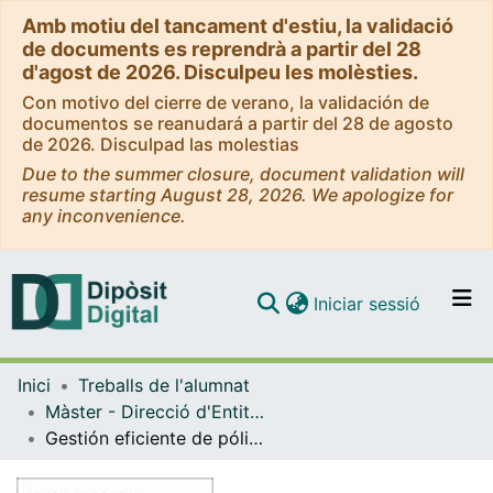
Amb motiu del tancament d'estiu, la validació
de documents es reprendrà a partir del 28
d'agost de 2026. Disculpeu les molèsties.
Con motivo del cierre de verano, la validación de
documentos se reanudará a partir del 28 de agosto
de 2026. Disculpad las molestias
Due to the summer closure, document validation will
resume starting August 28, 2026. We apologize for
any inconvenience.
(current)
Iniciar sessió
Comunitats i col·leccions
Inici
Treballs de l'alumnat
Navega per tot el DD
Màster - Direcció d'Entitats Asseguradores i Financeres (DEAF)
Com publicar
Gestión eficiente de pólizas colectivas de vida
Contacte