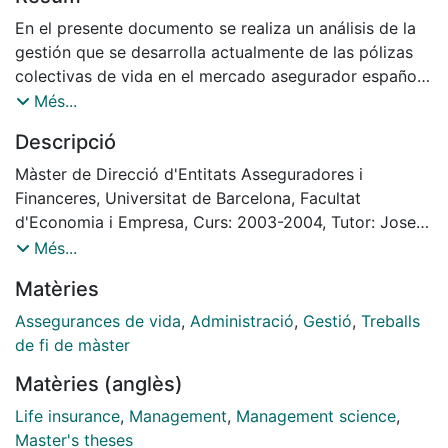
En el presente documento se realiza un análisis de la
gestión que se desarrolla actualmente de las pólizas
colectivas de vida en el mercado asegurador español,
tanto por parte de la entidad aseguradora como de
Més...
los mediadores.
Descripció
El objeto de dicho análisis es elaborar una propuesta
de cambio en dicho proceso de gestión, mediante el
Màster de Direcció d'Entitats Asseguradores i
uso de tecnologías de información que permitan
Financeres, Universitat de Barcelona, Facultat
mejorar la comunicación entre la compañía y el
d'Economia i Empresa, Curs: 2003-2004, Tutor: Josep
mediador y entre los diferentes departamentos de la
Montañés Navarro
Més...
compañía, considerando que estamos trabajando con
Matèries
productos que no son estándar y que los
procedimientos actuales incorporan una considerable
Assegurances de vida
,
Administració
,
Gestió
,
Treballs
carga administrativa. Con esta propuesta se espera
de fi de màster
conseguir un aumento de la satisfacción del cliente-
Matèries (anglès)
mediador y en consecuencia del cliente final (tomador
y asegurados).
Life insurance
,
Management
,
Management science
,
Master's theses