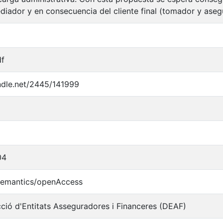
ediador y en consecuencia del cliente final (tomador y aseg
df
andle.net/2445/141999
04
/semantics/openAccess
cció d'Entitats Asseguradores i Financeres (DEAF)