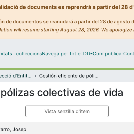
alidació de documents es reprendrà a partir del 28 d
ción de documentos se reanudará a partir del 28 de agosto 
ation will resume starting August 28, 2026. We apologize 
tats i col·leccions
Navega per tot el DD
Com publicar
Cont
Màster - Direcció d'Entitats Asseguradores i Financeres (DEAF)
Gestión eficiente de pólizas colectivas de vida
 pólizas colectivas de vida
Vista senzilla d'ítem
arro, Josep