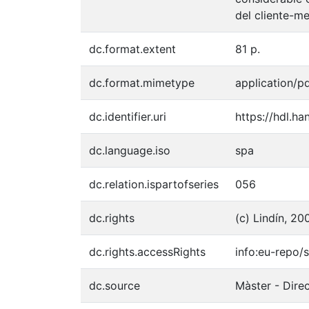
del cliente-m
dc.format.extent
81 p.
dc.format.mimetype
application/p
dc.identifier.uri
https://hdl.h
dc.language.iso
spa
dc.relation.ispartofseries
056
dc.rights
(c) Lindín, 20
dc.rights.accessRights
info:eu-repo
dc.source
Màster - Dire