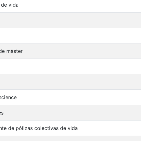
 de vida
 de màster
cience
es
nte de pólizas colectivas de vida