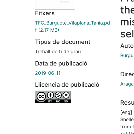
th
Fitxers
mi
TFG_Burguete_Vilaplana_Tania.pd
f
(2.17 MB)
se
Tipus de document
Auto
Treball de fi de grau
Burgue
Data de publicació
2019-06-11
Dire
Araga
Llicència de publicació
Res
[eng]
Shell
from 
intent