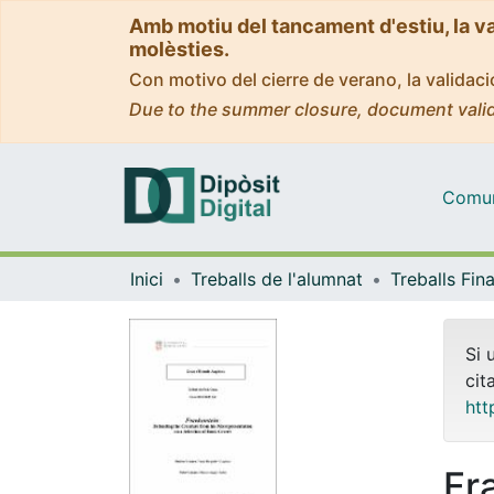
Amb motiu del tancament d'estiu, la v
molèsties.
Con motivo del cierre de verano, la valida
Due to the summer closure, document valid
Comuni
Inici
Treballs de l'alumnat
Si 
cit
htt
Fr