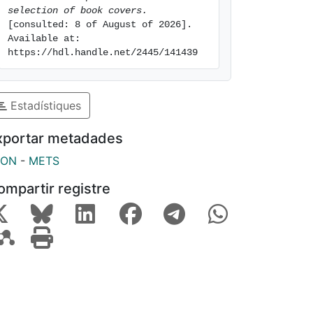
selection of book covers.
[consulted: 8 of August of 2026]. 
Available at: 
https://hdl.handle.net/2445/141439
Estadístiques
xportar metadades
SON
-
METS
ompartir registre