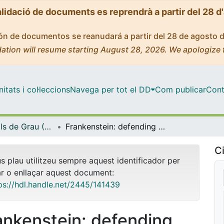
alidació de documents es reprendrà a partir del 28 d
ción de documentos se reanudará a partir del 28 de agosto 
ation will resume starting August 28, 2026. We apologize 
tats i col·leccions
Navega per tot el DD
Com publicar
Cont
Treballs Finals de Grau (TFG) - Estudis Anglesos
Frankenstein: defending the creature from his misrepresentation on a selection of book covers
Ci
us plau utilitzeu sempre aquest identificador per
ar o enllaçar aquest document:
ps://hdl.handle.net/2445/141439
ankenstein: defending