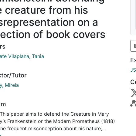
e creature from his
srepresentation on a
lection of book covers
rs
te Vilaplana, Tania
E
J
ctor/Tutor
C
y, Mireia
um
 This paper aims to defend the Creature in Mary
ey’s Frankenstein or the Modern Prometheus (1818)
the frequent misconception about his nature,
ions and behaviour. With this aim in mind, the paper