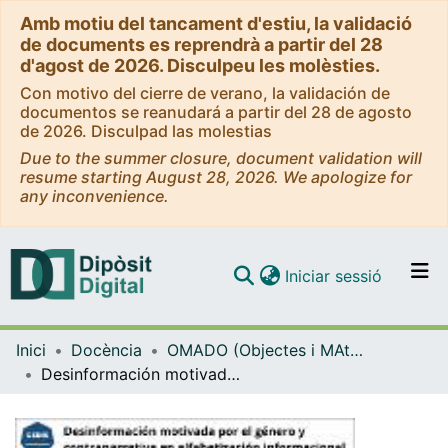
Amb motiu del tancament d'estiu, la validació
de documents es reprendrà a partir del 28
d'agost de 2026. Disculpeu les molèsties.
Con motivo del cierre de verano, la validación de
documentos se reanudará a partir del 28 de agosto
de 2026. Disculpad las molestias
Due to the summer closure, document validation will
resume starting August 28, 2026. We apologize for
any inconvenience.
(current)
Iniciar sessió
Comunitats i col·leccions
Inici
Docència
OMADO (Objectes i MAterials DOcents)
Navega per tot el DD
Desinformación motivada por el género y contranarrativa en la alfabetización informacional
Com publicar
Contacte