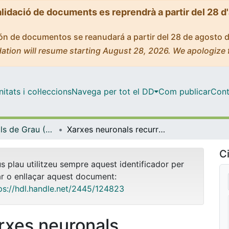
alidació de documents es reprendrà a partir del 28 d
ción de documentos se reanudará a partir del 28 de agosto 
ation will resume starting August 28, 2026. We apologize 
tats i col·leccions
Navega per tot el DD
Com publicar
Cont
Treballs Finals de Grau (TFG) - Matemàtiques
Xarxes neuronals recurrents per a sèries temporals
Ci
us plau utilitzeu sempre aquest identificador per
ar o enllaçar aquest document:
ps://hdl.handle.net/2445/124823
rxes neuronals