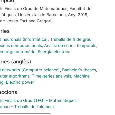
ripció
ime series data analysis to finally achieve more
ex architectures: Long Short-Term Memory and
lls Finals de Grau de Matemàtiques, Facultat de
 Recurrent Units. A model with a Gated Recurrent
àtiques, Universitat de Barcelona, Any: 2018,
has been implemented to forecast time series data
or: Josep Fortiana Gregori,
ated with electricity consumption.
ries
s neuronals (Informàtica)
,
Treballs de fi de grau
,
ismes computacionals
,
Anàlisi de sèries temporals
,
entatge automàtic
,
Energia elèctrica
ries (anglès)
l networks (Computer science)
,
Bachelor's theses
,
ter algorithms
,
Time-series analysis
,
Machine
ng
,
Electric power
leccions
lls Finals de Grau (TFG) - Matemàtiques
mari - Treballs de l'alumnat