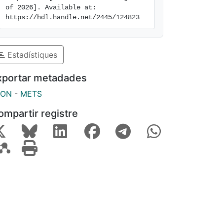
of 2026]. Available at: 
https://hdl.handle.net/2445/124823
Estadístiques
xportar metadades
SON
-
METS
ompartir registre