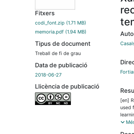
re
Fitxers
te
codi_font.zip
(1.71 MB)
memoria.pdf
(1.94 MB)
Auto
Tipus de document
Casal
Treball de fi de grau
Dire
Data de publicació
Forti
2018-06-27
Llicència de publicació
Res
[en] 
used 
learn
from i
Més
Deep L