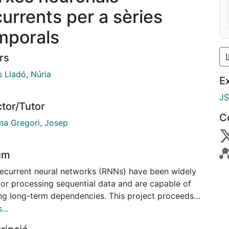
currents per a sèries
mporals
rs
s Lladó, Núria
E
J
ctor/Tutor
C
ana Gregori, Josep
um
Recurrent neural networks (RNNs) have been widely
for processing sequential data and are capable of
ing long-term dependencies. This project proceeds
ts inception, studying the behaviour of the simplest
...
earning structures, to learning issues associated