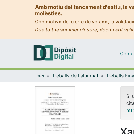
Amb motiu del tancament d'estiu, la v
molèsties.
Con motivo del cierre de verano, la valida
Due to the summer closure, document valid
Comuni
Inici
Treballs de l'alumnat
Si 
cit
htt
Xa