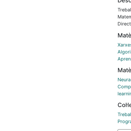
Desc
with t
compl
Treba
Gated
Matem
Unit 
Direct
associ
Matè
Xarxe
Algor
Apren
Matè
Neura
Compu
learni
Col·
Treba
Progra