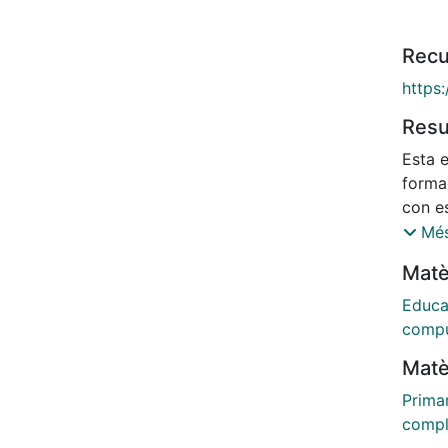
Recu
https
Res
Esta 
forma
con es
Compu
Més
con e
Matè
estud
Educa
Educa
perspe
compu
corrie
Matè
Prima
compl