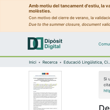
Amb motiu del tancament d'estiu, la v
molèsties.
Con motivo del cierre de verano, la valida
Due to the summer closure, document valid
Comuni
Inici
Recerca
Educació Lingüística, Cient
Si 
cit
htt
De