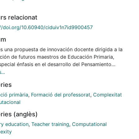
rs relacionat
://doi.org/10.60940/ciduiv1n7id9900457
um
es una propuesta de innovación docente dirigida a la
ción de futuros maestros de Educación Primaria,
pecial énfasis en el desarrollo del Pensamiento
tacional a través de la resolución de problemas
...
l uso del Matatalab. Se pretende implementarla con
ries
iantes del segundo curso del Grado de Maestro en
ción Primaria de la Universitat de Barcelona. Como
ció primària
,
Formació del professorat
,
Complexitat
ctiva futura, se planea aplicar la lección en el curso
tacional
nte para recopilar datos reales sobre su impacto
ries (anglès)
ry education
,
Teacher training
,
Computational
exity