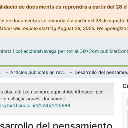
alidació de documents es reprendrà a partir del 28 d
ción de documentos se reanudará a partir del 28 de agosto 
ation will resume starting August 28, 2026. We apologize 
tats i col·leccions
Navega per tot el DD
Com publicar
Cont
ífica i Matemàtica
Articles publicats en revistes (Educació Lingüística, Científica i Matemàtica)
Desarrollo del pensamiento computac
Ci
us plau utilitzeu sempre aquest identificador per
ar o enllaçar aquest document:
ps://hdl.handle.net/2445/225988
sarrollo del pensamiento