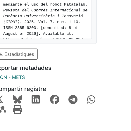
mediante el uso del robot Matatalab. 
Revista del Congrés Internacional de 
Docència Universitària i Innovació 
(CIDUI)
. 2025. Vol. 7, num. 1-10. 
ISSN 2385-6203. [consulted: 8 of 
August of 2026]. Available at: 
https://hdl.handle.net/2445/225988
Estadístiques
xportar metadades
SON
-
METS
ompartir registre