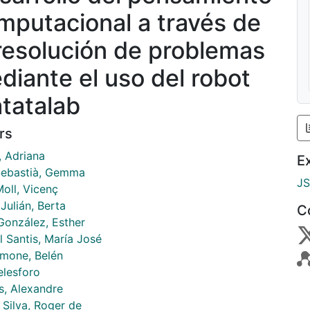
mputacional a través de
 resolución de problemas
diante el uso del robot
tatalab
rs
, Adriana
E
Sebastià, Gemma
J
oll, Vicenç
Julián, Berta
C
González, Esther
l Santis, María José
mone, Belén
elesforo
s, Alexandre
 Silva, Roger de