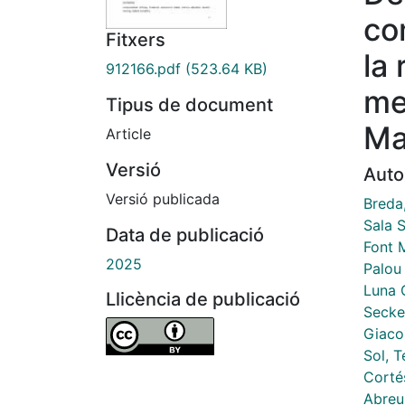
co
Fitxers
la
912166.pdf
(523.64 KB)
me
Tipus de document
Ma
Article
Versió
Auto
Versió publicada
Breda
Sala 
Data de publicació
Font M
2025
Palou 
Luna 
Llicència de publicació
Secke
Giaco
Sol, T
Corté
Abreu