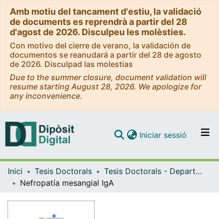
Amb motiu del tancament d'estiu, la validació
de documents es reprendrà a partir del 28
d'agost de 2026. Disculpeu les molèsties.
Con motivo del cierre de verano, la validación de
documentos se reanudará a partir del 28 de agosto
de 2026. Disculpad las molestias
Due to the summer closure, document validation will
resume starting August 28, 2026. We apologize for
any inconvenience.
(current)
Iniciar sessió
Comunitats i col·leccions
Inici
Tesis Doctorals
Tesis Doctorals - Departament - Medicina
Navega per tot el DD
Nefropatía mesangial IgA
Com publicar
Contacte