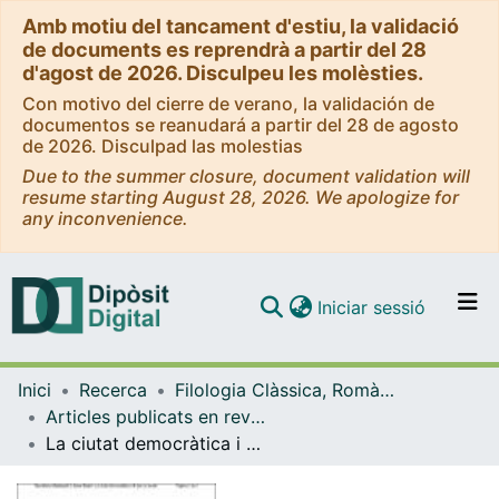
Amb motiu del tancament d'estiu, la validació
de documents es reprendrà a partir del 28
d'agost de 2026. Disculpeu les molèsties.
Con motivo del cierre de verano, la validación de
documentos se reanudará a partir del 28 de agosto
de 2026. Disculpad las molestias
Due to the summer closure, document validation will
resume starting August 28, 2026. We apologize for
any inconvenience.
(current)
Iniciar sessió
Comunitats i col·leccions
Inici
Recerca
Filologia Clàssica, Romànica i Semítica
Navega per tot el DD
Articles publicats en revistes (Filologia Clàssica, Romànica i Semítica)
Com publicar
La ciutat democràtica i el dret al secret
Contacte