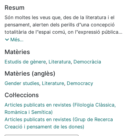
Resum
Són moltes les veus que, des de la literatura i el
pensament, alerten dels perills d"una concepció
totalitària de l"espai comú, on l"expressió pública
esdevé no pas un dret ciutadà, sinó una exigència
Més...
comunitària. Si s"exigeix al ciutadà i a l"estranger que
Matèries
ho diguin tot, llavors a les ciutats democràtiques no
queda lloc per a la diferència.
Estudis de gènere
,
Literatura
,
Democràcia
Matèries (anglès)
Gender studies
,
Literature
,
Democracy
Col·leccions
Articles publicats en revistes (Filologia Clàssica,
Romànica i Semítica)
Articles publicats en revistes (Grup de Recerca
Creació i pensament de les dones)