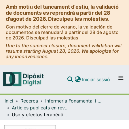
Amb motiu del tancament d'estiu, la validació
de documents es reprendrà a partir del 28
d'agost de 2026. Disculpeu les molèsties.
Con motivo del cierre de verano, la validación de
documentos se reanudará a partir del 28 de agosto
de 2026. Disculpad las molestias
Due to the summer closure, document validation will
resume starting August 28, 2026. We apologize for
any inconvenience.
(current)
Iniciar sessió
Comunitats i col·leccions
Inici
Recerca
Infermeria Fonamental i Clínica
Navega per tot el DD
Articles publicats en revistes (Infermeria Fonamental i Clínica)
Com publicar
Uso y efectos terapéuticos de los diarios en unidades de cuidados intensivos
Contacte