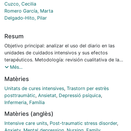
Cuzco, Cecilia
Romero García, Marta
Delgado-Hito, Pilar
Resum
Objetivo principal: analizar el uso del diario en las
unidades de cuidados intensivos y sus efectos
terapéuticos. Metodología: revisión cualitativa de la
literatura publicada entre 2006 y 2019 en las
Més...
principales bases de datos biomédicas. Resultados
Matèries
principales: seleccionados 48 artículos. Los diarios
son utilizados en países europeos desde los años 70.
Unitats de cures intensives
,
Trastorn per estrès
Existe controversia metodológica en la redacción y
posttraumàtic
,
Ansietat
,
Depressió psíquica
,
elaboración del diario. Sus efectos terapéuticos son
Infermeria
,
Família
positivos para: familiares (favorecen comunicación y
Matèries (anglès)
expresión sentimientos), pacientes (ayudan a
comprender lo sucedido) y profesionales (producen
Intensive care units
,
Post-traumatic stress disorder
,
satisfacción personal/profesional). Conclusión
Anxiety
,
Mental depression
,
Nursing
,
Family