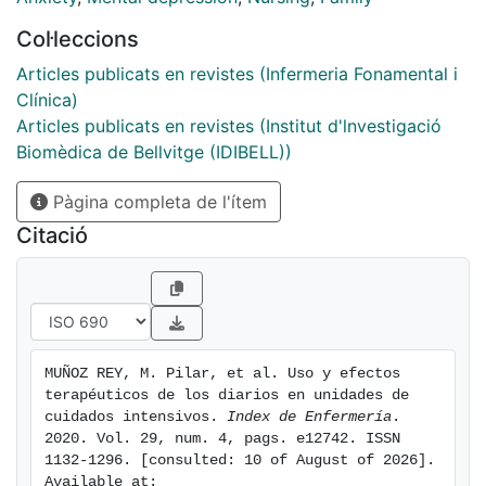
principal: el uso de los diarios es una práctica
Col·leccions
enfermera habitual en Europa, no evidencia en España.
Los diarios mejoran la ansiedad y la depresión a
Articles publicats en revistes (Infermeria Fonamental i
pacientes y a familiares, mejoran el estrés
Clínica)
postraumático en familias. Es una herramienta útil que
Articles publicats en revistes (Institut d'lnvestigació
promueve el desarrollo enfermero.
Biomèdica de Bellvitge (IDIBELL))
Pàgina completa de l'ítem
Citació
MUÑOZ REY, M. Pilar, et al. Uso y efectos 
terapéuticos de los diarios en unidades de 
cuidados intensivos. 
Index de Enfermería
. 
2020. Vol. 29, num. 4, pags. e12742. ISSN 
1132-1296. [consulted: 10 of August of 2026]. 
Available at: 