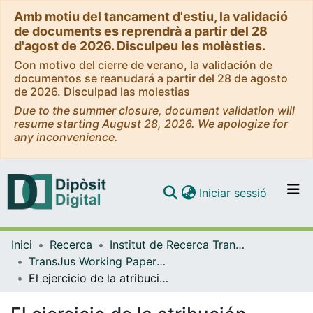
Amb motiu del tancament d'estiu, la validació
de documents es reprendrà a partir del 28
d'agost de 2026. Disculpeu les molèsties.
Con motivo del cierre de verano, la validación de
documentos se reanudará a partir del 28 de agosto
de 2026. Disculpad las molestias
Due to the summer closure, document validation will
resume starting August 28, 2026. We apologize for
any inconvenience.
(current)
Iniciar sessió
Comunitats i col·leccions
Inici
Recerca
Institut de Recerca TransJus
Navega per tot el DD
TransJus Working Papers Publications (Institut de Recerca TransJus)
Com publicar
El ejercicio de la atribución disciplinaria por el Consejo General del Poder Judicial
Contacte