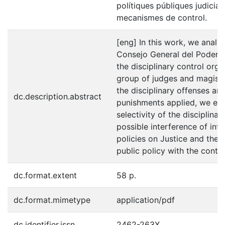
polítiques públiques judicial
mecanismes de control.
[eng] In this work, we analyz
Consejo General del Poder J
the disciplinary control org
group of judges and magistra
the disciplinary offenses an
dc.description.abstract
punishments applied, we eva
selectivity of the disciplina
possible interference of inte
policies on Justice and the re
public policy with the contr
dc.format.extent
58 p.
dc.format.mimetype
application/pdf
dc.identifier.issn
2462-263X