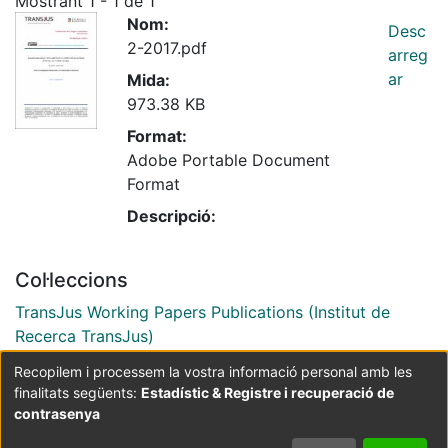
Mostrant
1 - 1 de 1
Nom:
Desc
2-2017.pdf
arreg
ar
Mida:
973.38 KB
Format:
Adobe Portable Document
Format
Descripció:
Col·leccions
TransJus Working Papers Publications (Institut de
Recerca TransJus)
Recopilem i processem la vostra informació personal amb les
finalitats següents:
Estadístic & Registre i recuperació de
Coordinació:
CRAI UB
Avís legal
Metadades
subjectes a:
contrasenya
Configuració
Política de
Acord