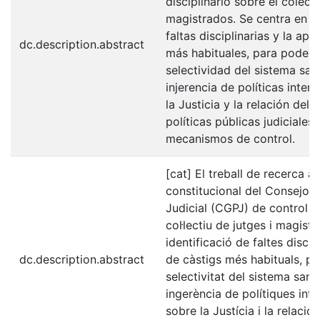
disciplinario sobre el colect
magistrados. Se centra en la
faltas disciplinarias y la apl
dc.description.abstract
más habituales, para poder e
selectividad del sistema san
injerencia de políticas inter
la Justicia y la relación del 
políticas públicas judiciales
mecanismos de control.
[cat] El treball de recerca an
constitucional del Consejo 
Judicial (CGPJ) de control di
col·lectiu de jutges i magistr
identificació de faltes discipl
dc.description.abstract
de càstigs més habituals, pe
selectivitat del sistema sanc
ingerència de polítiques int
sobre la Justícia i la relació 