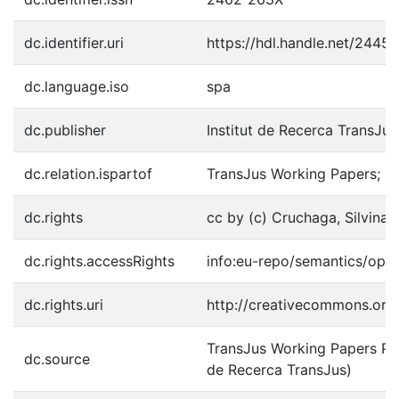
dc.identifier.uri
https://hdl.handle.net/2445
dc.language.iso
spa
dc.publisher
Institut de Recerca TransJus
dc.relation.ispartof
TransJus Working Papers; 2
dc.rights
cc by (c) Cruchaga, Silvina I
dc.rights.accessRights
info:eu-repo/semantics/ope
dc.rights.uri
http://creativecommons.org/
TransJus Working Papers Publ
dc.source
de Recerca TransJus)