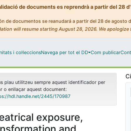
alidació de documents es reprendrà a partir del 28 d
ción de documentos se reanudará a partir del 28 de agosto 
ation will resume starting August 28, 2026. We apologize 
tats i col·leccions
Navega per tot el DD
Com publicar
Cont
Ci
us plau utilitzeu sempre aquest identificador per
ar o enllaçar aquest document:
ps://hdl.handle.net/2445/170987
eatrical exposure,
ansformation and