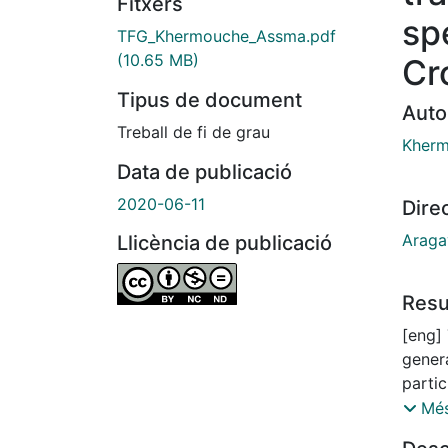
Fitxers
sp
TFG_Khermouche_Assma.pdf
(10.65 MB)
Cr
Tipus de document
Auto
Treball de fi de grau
Kherm
Data de publicació
2020-06-11
Dire
Araga
Llicència de publicació
Res
[eng]
genera
partic
active
Més
their 