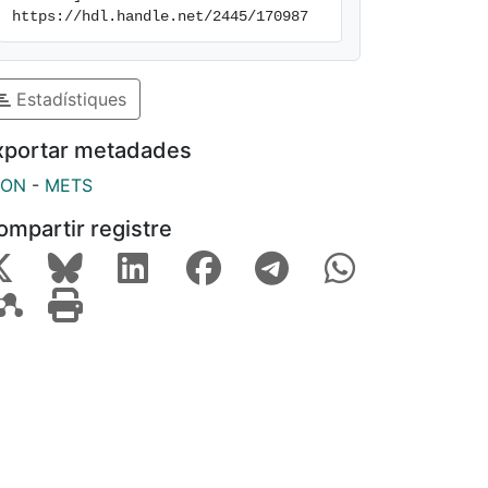
https://hdl.handle.net/2445/170987
Estadístiques
xportar metadades
SON
-
METS
ompartir registre