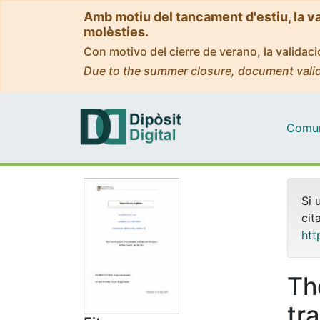
Amb motiu del tancament d'estiu, la v
molèsties.
Con motivo del cierre de verano, la valida
Due to the summer closure, document valid
Comuni
Si 
cit
htt
Th
tr