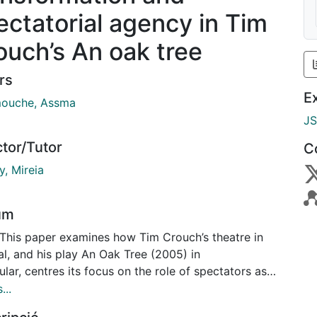
ectatorial agency in Tim
ouch’s An oak tree
rs
E
ouche, Assma
J
ctor/Tutor
C
y, Mireia
um
 This paper examines how Tim Crouch’s theatre in
l, and his play An Oak Tree (2005) in
ular, centres its focus on the role of spectators as
 participants through stimulating
...
imagination by exposing theatrical procedures. It is