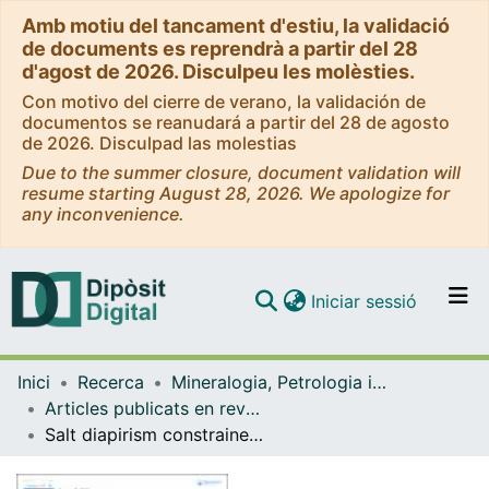
Amb motiu del tancament d'estiu, la validació
de documents es reprendrà a partir del 28
d'agost de 2026. Disculpeu les molèsties.
Con motivo del cierre de verano, la validación de
documentos se reanudará a partir del 28 de agosto
de 2026. Disculpad las molestias
Due to the summer closure, document validation will
resume starting August 28, 2026. We apologize for
any inconvenience.
(current)
Iniciar sessió
Comunitats i col·leccions
Inici
Recerca
Mineralogia, Petrologia i Geologia Aplicada
Navega per tot el DD
Articles publicats en revistes (Mineralogia, Petrologia i Geologia Aplicada)
Com publicar
Salt diapirism constrained by the stratigraphical record of adjacent basins: the Estopanyà Syncline (South-Central Pyrenees, NE Iberian Peninsula)
Contacte