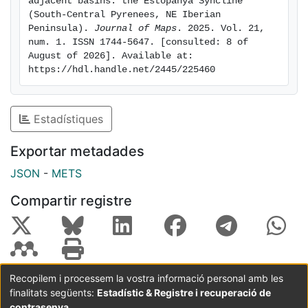
adjacent basins: the Estopanyà Syncline 
(South-Central Pyrenees, NE Iberian 
Peninsula). 
Journal of Maps
. 2025. Vol. 21, 
num. 1. ISSN 1744-5647. [consulted: 8 of 
August of 2026]. Available at: 
https://hdl.handle.net/2445/225460
Estadístiques
Exportar metadades
JSON
-
METS
Compartir registre
Recopilem i processem la vostra informació personal amb les
finalitats següents:
Estadístic & Registre i recuperació de
Coordinació:
CRAI UB
Avís legal
Metadades
subjectes a:
contrasenya