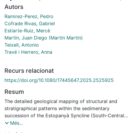
Autors
Ramirez-Perez, Pedro
Cofrade Rivas, Gabriel
Estiarte-Ruiz, Mercè
Martín, Juan Diego (Martín Martín)
Teixell, Antonio
Travé i Herrero, Anna
Recurs relacionat
https://doi.org/10.1080/17445647.2025.2525925
Resum
The detailed geological mapping of structural and
stratigraphical patterns within the sedimentary
succession of the Estopanyà Syncline (South-Central
Pyrenees) and surrounding structures provides insights
Més...
into the evolution of the adjoining diapirs. The