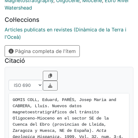
Magnetostratigraphy
,
Oligocene
,
Miocene
,
Ebro River
por campos altemantes, un mínimo de dos
Watershead
especímenes por estación de muestreo, para
Col·leccions
determinar la polaridad magnética de cada estación.
Los resultados obtenidos permitieron complementar la
Articles publicats en revistes (Dinàmica de la Terra i
sección de Torrente de Cinca anteriormente estudiada,
l'Oceà)
realizar una correlación con la ETPG (Escala Temporal
Pàgina completa de l'ítem
de Polaridad Geomagnetica) y datar las sucesiones
elegidas.
Citació
GOMIS COLL, Eduard, PARÉS, Josep Maria and 
CABRERA, Lluís. Nuevos datos 
magnetoestratigráficos del tránsito 
Oligoceno-Mioceno en el sector SE de la 
Cuenca del Ebro (provincias de Lleida, 
Zaragoza y Huesca, NE de España). 
Acta 
Geologica Hispanica
. 1999. Vol. 32, num. 3-4, 