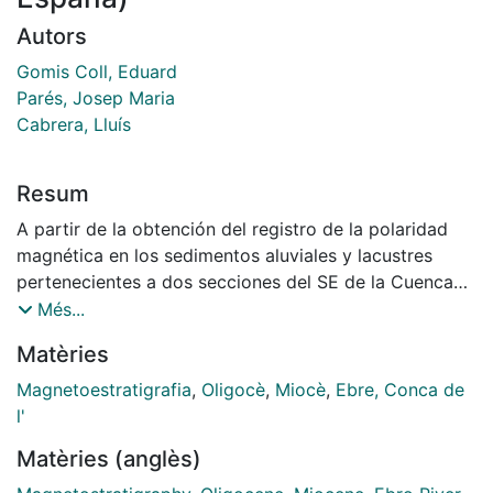
Autors
Gomis Coll, Eduard
Parés, Josep Maria
Cabrera, Lluís
Resum
A partir de la obtención del registro de la polaridad
magnética en los sedimentos aluviales y lacustres
pertenecientes a dos secciones del SE de la Cuenca
del Ebro (Mina Pilar y Valcuerna, situadas en el Valle
Més...
del Ebro, cerca de la población de Mequinenza), se ha
Matèries
realizado una correlación magnetobioestratigráfica
con el objetivo de precisar el tránsito Oligoceno-
Magnetoestratigrafia
,
Oligocè
,
Miocè
,
Ebre, Conca de
Mioceno establecido antenormente en este sector de
l'
la cuenca. Para ello se realizó un muestreo
Matèries (anglès)
paleomagnético de las dos sucesiones elegidas y,
posteriormente, se desmagnetizaron, térmicamente o