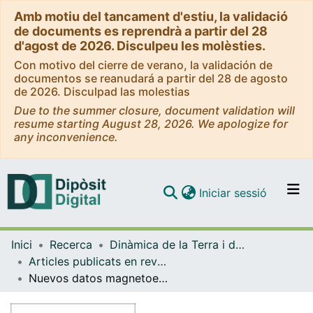
Amb motiu del tancament d'estiu, la validació
de documents es reprendrà a partir del 28
d'agost de 2026. Disculpeu les molèsties.
Con motivo del cierre de verano, la validación de
documentos se reanudará a partir del 28 de agosto
de 2026. Disculpad las molestias
Due to the summer closure, document validation will
resume starting August 28, 2026. We apologize for
any inconvenience.
(current)
Iniciar sessió
Comunitats i col·leccions
Inici
Recerca
Dinàmica de la Terra i de l'Oceà
Navega per tot el DD
Articles publicats en revistes (Dinàmica de la Terra i l'Oceà)
Com publicar
Nuevos datos magnetoestratigráficos del tránsito Oligoceno-Mioceno en el sector SE de la Cuenca del Ebro (provincias de Lleida, Zaragoza y Huesca, NE de España)
Contacte