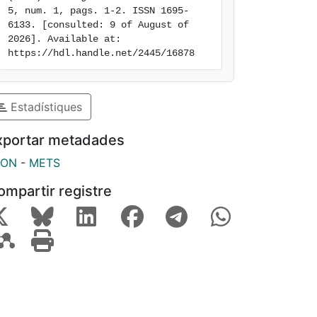
5, num. 1, pags. 1-2. ISSN 1695-
6133. [consulted: 9 of August of 
2026]. Available at: 
https://hdl.handle.net/2445/16878
Estadístiques
xportar metadades
SON
-
METS
ompartir registre