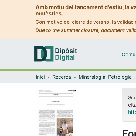
Amb motiu del tancament d'estiu, la v
molèsties.
Con motivo del cierre de verano, la valida
Due to the summer closure, document valid
Comuni
Inici
Recerca
Mineralogia, Pet
Si 
cit
htt
Fo