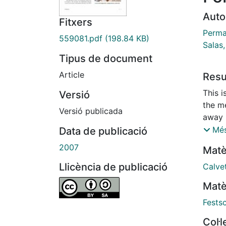
Auto
Fitxers
Perma
559081.pdf
(198.84 KB)
Salas
Tipus de document
Article
Res
This 
Versió
the m
Versió publicada
away 
human 
Més
Data de publicació
teach
2007
Matè
knew 
speci
Llicència de publicació
Calvet
engag
Matè
4, 20
by co
Festsc
Franc
Col·
The pa