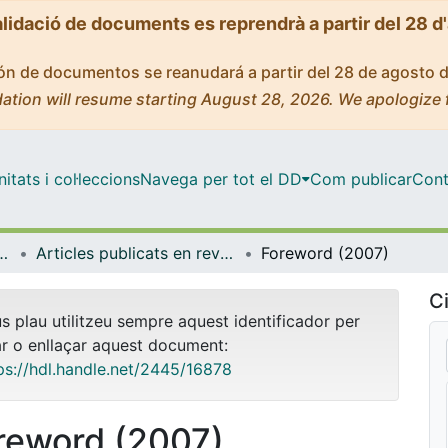
alidació de documents es reprendrà a partir del 28 d
ción de documentos se reanudará a partir del 28 de agosto 
ation will resume starting August 28, 2026. We apologize 
tats i col·leccions
Navega per tot el DD
Com publicar
Cont
rologia i Geologia Aplicada
Articles publicats en revistes (Mineralogia, Petrologia i Geologia Aplicada)
Foreword (2007)
Ci
us plau utilitzeu sempre aquest identificador per
ar o enllaçar aquest document:
ps://hdl.handle.net/2445/16878
reword (2007)