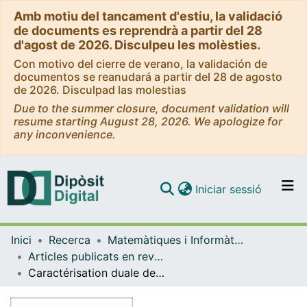
Amb motiu del tancament d'estiu, la validació
de documents es reprendrà a partir del 28
d'agost de 2026. Disculpeu les molèsties.
Con motivo del cierre de verano, la validación de
documentos se reanudará a partir del 28 de agosto
de 2026. Disculpad las molestias
Due to the summer closure, document validation will
resume starting August 28, 2026. We apologize for
any inconvenience.
(current)
Iniciar sessió
Comunitats i col·leccions
Inici
Recerca
Matemàtiques i Informàtica
Navega per tot el DD
Articles publicats en revistes (Matemàtiques i Informàtica)
Com publicar
Caractérisation duale des espaces de Mazur
Contacte