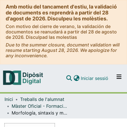
Amb motiu del tancament d'estiu, la validació
de documents es reprendrà a partir del 28
d'agost de 2026. Disculpeu les molèsties.
Con motivo del cierre de verano, la validación de
documentos se reanudará a partir del 28 de agosto
de 2026. Disculpad las molestias
Due to the summer closure, document validation will
resume starting August 28, 2026. We apologize for
any inconvenience.
(current)
Iniciar sessió
Comunitats i col·leccions
Inici
Treballs de l'alumnat
Navega per tot el DD
Màster Oficial - Formació del Professorat de Secundària Obligatòria i Batxillerat, Formació Professional i Ensenyament d'Idiomes
Com publicar
Morfología, sintaxis y motivación: una propuesta para mejorar la motivación en 3º de ESO mediante el uso de secuencias didácticas para aprender gramática
Contacte