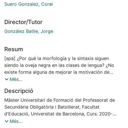
Suero Gonzalez, Coral
Director/Tutor
González Batlle, Jorge
Resum
[spa] ¿Por qué la morfología y la sintaxis siguen
siendo la oveja negra en las clases de lengua? ¿No
existe forma alguna de mejorar la motivación de
nuestros alumnos al trabajar estos conceptos? Y, de
Més...
ser así, ¿Qué base teórica existe para ello? El presente
Descripció
trabajo permite enlazar el temido Contenido clave de
morfología y sintaxis y aquello que los expertos
Màster Universitari de Formació del Professorat de
proponen en cuanto a motivación en el aula se refiere.
Secundària Obligatòria i Batxillerat, Facultat
Para conseguir este propósito, MORFOLOGÍA,
d'Educació, Universitat de Barcelona, Curs: 2020-
SINTAXIS Y MOTIVACIÓN: Una propuesta para mejorar
2021, Tutor: Jorge González Batlle
Més...
la motivación en 3º de ESO mediante el uso de