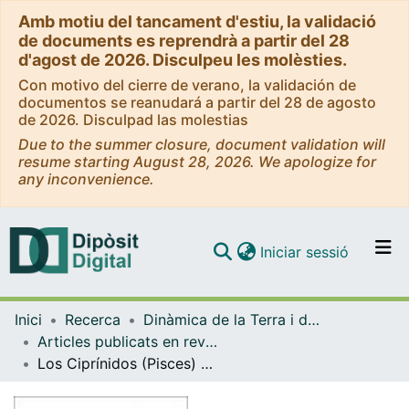
Amb motiu del tancament d'estiu, la validació
de documents es reprendrà a partir del 28
d'agost de 2026. Disculpeu les molèsties.
Con motivo del cierre de verano, la validación de
documentos se reanudará a partir del 28 de agosto
de 2026. Disculpad las molestias
Due to the summer closure, document validation will
resume starting August 28, 2026. We apologize for
any inconvenience.
(current)
Iniciar sessió
Comunitats i col·leccions
Inici
Recerca
Dinàmica de la Terra i de l'Oceà
Navega per tot el DD
Articles publicats en revistes (Dinàmica de la Terra i l'Oceà)
Com publicar
Los Ciprínidos (Pisces) del sistema lacustre Oligocénico-Miocénico de los Monegros (sector SE de la cuenca del Ebro, provincias de Lleida, Tarragona, Huesca y Zaragoza)
Contacte