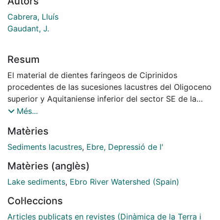
Autors
Cabrera, Lluís
Gaudant, J.
Resum
El material de dientes faringeos de Ciprinidos
procedentes de las sucesiones lacustres del Oligoceno
superior y Aquitaniense inferior del sector SE de la
cuenca del Ebro es atribuido a Rutilus antiquus n.p.
Més...
Esta nueva especie es morfologicamente proxima a R.
Matèries
pachecoi (ROYO) y ccLeuciscusa antunesi GAUDANT,
reconocidas en el Mioceno de la Pennsula Ibrica, asi
Sediments lacustres
,
Ebre, Depressió de l'
como a la especie actual R. alburnoides
Matèries (anglès)
(STEINDACHNER). R. antiquus n.p. habito durante el
Oligoceno superior y probablemente durante el
Lake sediments
,
Ebro River Watershed (Spain)
Aquitaniense 1os lagos someros endorreicos de
Col·leccions
salinidad variable (Sistema lacustre de Los Monegros)
del sector SE de la cuenca del Ebro.
Articles publicats en revistes (Dinàmica de la Terra i