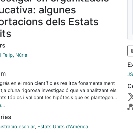
ucativa: algunes
ortacions dels Estats
its
rs
l Felip, Núria
E
um
J
grés en el món científic es realitza fonamentalment
C
tja d'una rigorosa investigació que va analitzant els
nts tópics i validant les hipótesis que es plantegen
seu treball. Tots els camps de les Ciéncies de
...
ació tenen comunitats científiques que les estudien i
ries
uen els resultats de les investigacions. Però no tots
bits frueixen de la mateixa dedicació.
istració escolar
,
Estats Units d'Amèrica