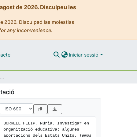
'agost de 2026. Disculpeu les
de 2026. Disculpad las molestias
for any inconvenience.
acte
Iniciar sessió
Investigar en organització educativa: algunes aportacions dels Estats Units
tació
BORRELL FELIP, Núria. Investigar en 
organització educativa: algunes 
aportacions dels Estats Units. 
Temps 