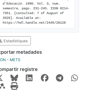
d'Educació
. 1990. Vol. 3, num. 
semestre, pags. 231-245. ISSN 0214-
7351. [consulted: 7 of August of 
2026]. Available at: 
https://hdl.handle.net/2445/28128
Estadístiques
xportar metadades
SON
-
METS
ompartir registre