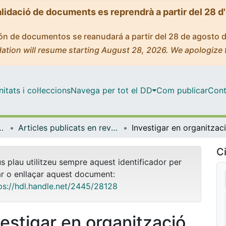
alidació de documents es reprendrà a partir del 28 d
ción de documentos se reanudará a partir del 28 de agosto 
ation will resume starting August 28, 2026. We apologize 
tats i col·leccions
Navega per tot el DD
Com publicar
Cont
anització Educativa
Articles publicats en revistes (Didàctica i Organització Educativa)
Ci
us plau utilitzeu sempre aquest identificador per
ar o enllaçar aquest document:
ps://hdl.handle.net/2445/28128
vestigar en organització