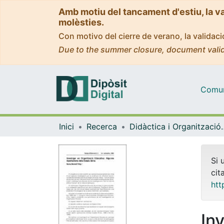
Amb motiu del tancament d'estiu, la v
molèsties.
Con motivo del cierre de verano, la valida
Due to the summer closure, document valid
Comuni
Inici
Recerca
Didàctica i Org
Si 
cit
htt
In