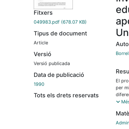
ed
Fitxers
ap
049983.pdf
(678.07 KB)
Un
Tipus de document
Article
Auto
Borrel
Versió
Versió publicada
Res
Data de publicació
El pro
1990
per mi
difere
Tots els drets reservats
en el 
Més
l'Educ
Matè
publiq
els am
Admin