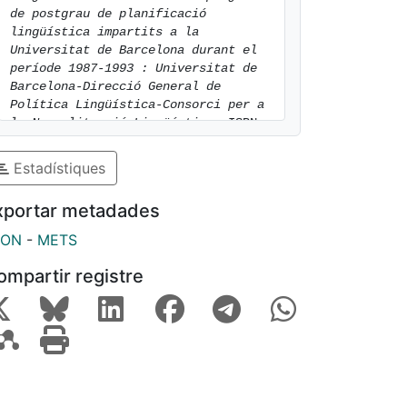
de postgrau de planificació 
lingüística impartits a la 
Universitat de Barcelona durant el 
període 1987-1993 : Universitat de 
Barcelona-Direcció General de 
Política Lingüística-Consorci per a 
la Normalització Lingüística.
 ISBN 
9788491686828. [consulted: 6 of 
August of 2026]. Available at: 
Estadístiques
https://hdl.handle.net/2445/111987
xportar metadades
SON
-
METS
ompartir registre