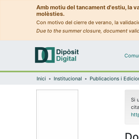
Amb motiu del tancament d'estiu, la v
molèsties.
Con motivo del cierre de verano, la valida
Due to the summer closure, document valid
Comuni
Inici
Institucional
Publicacions i Edici
Si 
cit
htt
Do