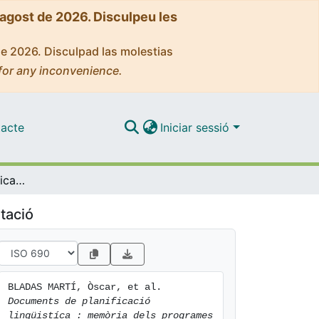
'agost de 2026. Disculpeu les
de 2026. Disculpad las molestias
for any inconvenience.
acte
Iniciar sessió
Documents de planificació lingüistíca : memòria dels programes de postgrau de planificació lingüística impartits a la Universitat de Barcelona durant el període 1987-1993 : Universitat de Barcelona-Direcció General de Política Lingüística-Consorci per a la Normalització Lingüística
tació
BLADAS MARTÍ, Òscar, et al. 
Documents de planificació 
lingüistíca : memòria dels programes 