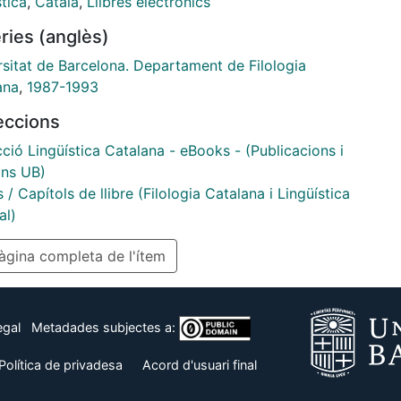
stica
,
Català
,
Llibres electrònics
ia de les pràctiques, amb els organismes
ries (anglès)
cipants, i un conjunt d’apèndixs amb els programes
 assignatures i les enquestes de valoració dels
rsitat de Barcelona. Departament de Filologia
s.
ana
,
1987-1993
leccions
cció Lingüística Catalana - eBooks - (Publicacions i
ons UB)
s / Capítols de llibre (Filologia Catalana i Lingüística
al)
gina completa de l'ítem
egal
Metadades subjectes a:
Política de privadesa
Acord d'usuari final