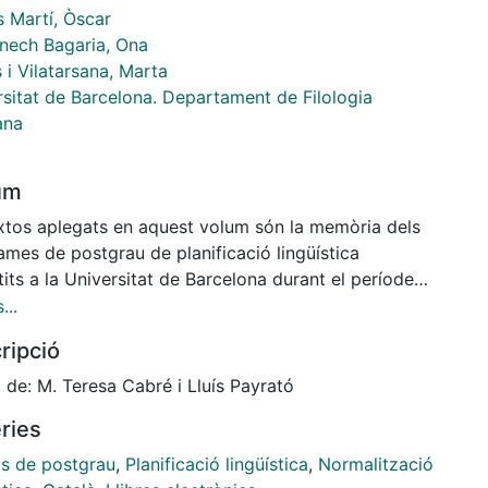
s Martí, Òscar
ech Bagaria, Ona
 i Vilatarsana, Marta
rsitat de Barcelona. Departament de Filologia
ana
um
extos aplegats en aquest volum són la memòria dels
ames de postgrau de planificació lingüística
its a la Universitat de Barcelona durant el període
1993, que es van dur a terme gràcies a la
...
boració entre la Universitat, la Direcció General de
ripció
ca Lingüística (Generalitat de Catalunya) i el
ci per a la Normalització Lingüística. El llibre recull
 de: M. Teresa Cabré i Lluís Payrató
rogrames de les tres edicions que es van dur a terme
ries
 els anys 1987 i 1993), l’estructura docent (amb els
d’estudi) i una relació del professorat, l’alumnat i els
is de postgrau
,
Planificació lingüística
,
Normalització
is de selecció i avaluació. També s’hi inclou una