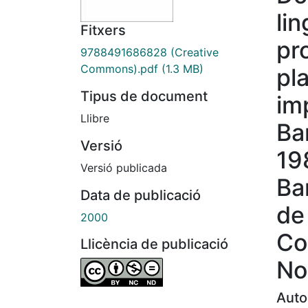
li
Fitxers
pr
9788491686828 (Creative
Commons).pdf
(1.3 MB)
pla
Tipus de document
imp
Llibre
Ba
Versió
19
Versió publicada
Ba
Data de publicació
de 
2000
Co
Llicència de publicació
No
Auto