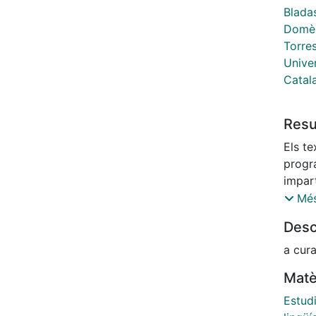
Blada
Domèn
Torres
Unive
Catal
Res
Els t
progr
impart
1987-
Més
col·la
Desc
Políti
Consor
a cura
els p
Matè
(entre
plans 
Estud
criter