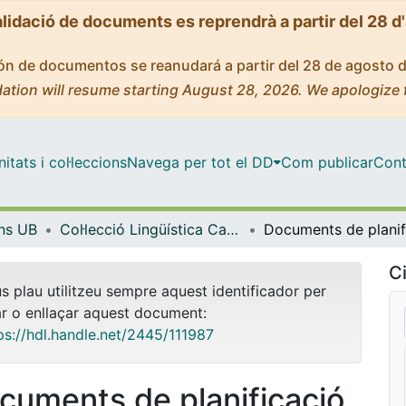
alidació de documents es reprendrà a partir del 28 d
ción de documentos se reanudará a partir del 28 de agosto 
ation will resume starting August 28, 2026. We apologize 
tats i col·leccions
Navega per tot el DD
Com publicar
Cont
ons UB
Col·lecció Lingüística Catalana - eBooks - (Publicacions i Edicions UB)
Ci
us plau utilitzeu sempre aquest identificador per
ar o enllaçar aquest document:
ps://hdl.handle.net/2445/111987
cuments de planificació