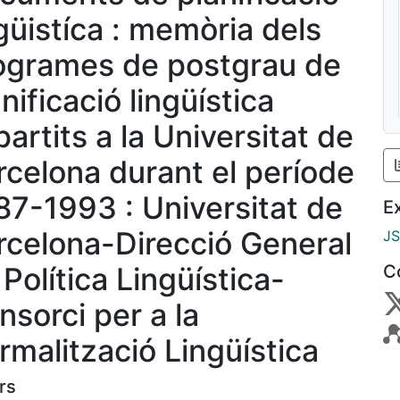
ngüistíca : memòria dels
ogrames de postgrau de
nificació lingüística
artits a la Universitat de
rcelona durant el període
87-1993 : Universitat de
E
rcelona-Direcció General
J
Política Lingüística-
C
nsorci per a la
rmalització Lingüística
rs