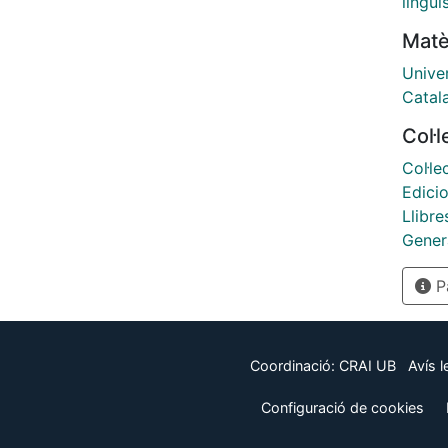
lingüí
memòr
Matè
parti
de les
Unive
curso
Catal
Col·
Col·le
Edici
Llibre
Gener
Pà
Coordinació:
CRAI UB
Avís l
Configuració de cookies