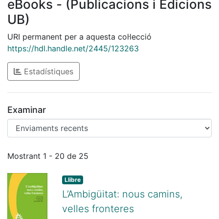
eBooks - (Publicacions i Edicions
UB)
URI permanent per a aquesta col·lecció
https://hdl.handle.net/2445/123263
Estadístiques
Examinar
Enviaments recents
Mostrant
1 - 20 de 25
Llibre
L’Ambigüitat: nous camins,
velles fronteres