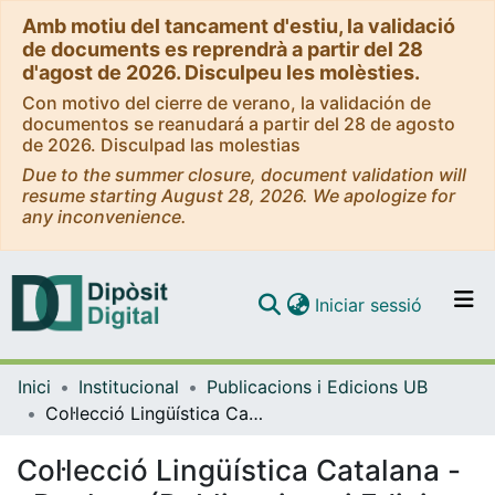
Amb motiu del tancament d'estiu, la validació
de documents es reprendrà a partir del 28
d'agost de 2026. Disculpeu les molèsties.
Con motivo del cierre de verano, la validación de
documentos se reanudará a partir del 28 de agosto
de 2026. Disculpad las molestias
Due to the summer closure, document validation will
resume starting August 28, 2026. We apologize for
any inconvenience.
(current)
Iniciar sessió
Comunitats i col·leccions
Inici
Institucional
Publicacions i Edicions UB
Navega per tot el DD
Col·lecció Lingüística Catalana - eBooks - (Publicacions i Edicions UB)
Com publicar
Col·lecció Lingüística Catalana -
Contacte