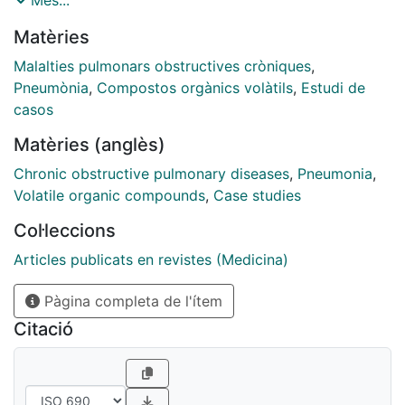
Més...
obstructive pulmonary disease (COPD), particularly if
Matèries
the latter is associated with airway bacterial infection,
and that the e-nose can distinguish them. Methods
Malalties pulmonars obstructives cròniques
,
Smell-prints of the bacteria most commonly involved
Pneumònia
,
Compostos orgànics volàtils
,
Estudi de
in exacerbations of COPD (ECOPD) were identified in
casos
vitro. Subsequently, we tested our hypothesis in 93
Matèries (anglès)
patients with ECOPD, 19 of them with pneumonia, 50
with stable COPD and 30 healthy controls in a cross-
Chronic obstructive pulmonary diseases
,
Pneumonia
,
sectional case-controlled study. Secondly, ECOPD
Volatile organic compounds
,
Case studies
patients were re-studied after 2 months if clinically
Col·leccions
stable. Exhaled air was collected within a Tedlar bag
and processed by a Cynarose 320 e-nose. Breath-
Articles publicats en revistes (Medicina)
prints were analyzed by Linear Discriminant Analysis
Pàgina completa de l'ítem
(LDA) with "One Out" technique and Sensor logic
Relations (SLR). Sputum samples were collected for
Citació
culture. Results ECOPD with evidence of infection
were significantly distinguishable from non-infected
ECOPD (p = 0.018), with better accuracy when ECOPD