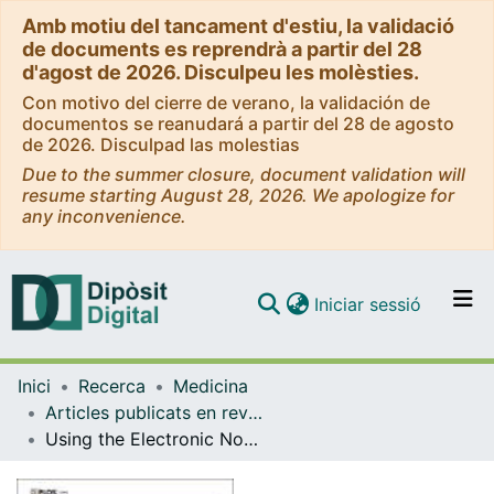
Amb motiu del tancament d'estiu, la validació
de documents es reprendrà a partir del 28
d'agost de 2026. Disculpeu les molèsties.
Con motivo del cierre de verano, la validación de
documentos se reanudará a partir del 28 de agosto
de 2026. Disculpad las molestias
Due to the summer closure, document validation will
resume starting August 28, 2026. We apologize for
any inconvenience.
(current)
Iniciar sessió
Comunitats i col·leccions
Inici
Recerca
Medicina
Navega per tot el DD
Articles publicats en revistes (Medicina)
Com publicar
Using the Electronic Nose to Identify Airway Infection During COPD Exacerbations
Contacte