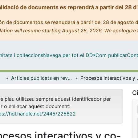
alidació de documents es reprendrà a partir del 28 d
ción de documentos se reanudará a partir del 28 de agosto 
ation will resume starting August 28, 2026. We apologize 
tats i col·leccions
Navega per tot el DD
Com publicar
Cont
Articles publicats en revistes (Cognició, Desenvolupament i Psicologia de l'Educació)
Procesos interactivos y co-construcci
Ci
us plau utilitzeu sempre aquest identificador per
ar o enllaçar aquest document:
ps://hdl.handle.net/2445/225822
ocesos interactivos y co-