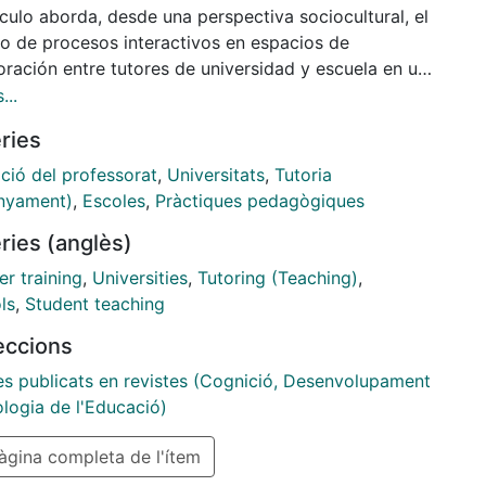
ículo aborda, desde una perspectiva sociocultural, el
io de procesos interactivos en espacios de
oración entre tutores de universidad y escuela en un
icum reflexivo. Se analiza cómo dos díadas de
...
s, con y sin experiencia previa de colabora-ción
ries
 estructuran su actividad conjunta y, a través de
confi-guran su propia colaboración y el seguimiento
ció del professorat
,
Universitats
,
Tutoria
rendizaje del estu-diantado. Los resultados
nyament)
,
Escoles
,
Pràctiques pedagògiques
ran algunas diferencias en la forma en que las dos
ries (anglès)
s comparten y co-construyen la propuesta
iva, la relación entre tutores, la evaluación del
r training
,
Universities
,
Tutoring (Teaching)
,
izaje y la retroacción. Se aportan algunas
ls
,
Student teaching
aciones para la mejora de la colaboración en el
leccions
icum.
les publicats en revistes (Cognició, Desenvolupament
ologia de l'Educació)
gina completa de l'ítem