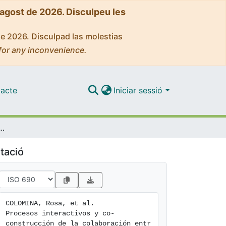
'agost de 2026. Disculpeu les
de 2026. Disculpad las molestias
for any inconvenience.
acte
Iniciar sessió
ón de la colaboración entre tutores de universidad y escuela en un prácticum reflexivo
tació
COLOMINA, Rosa, et al. 
Procesos interactivos y co-
construcción de la colaboración entr