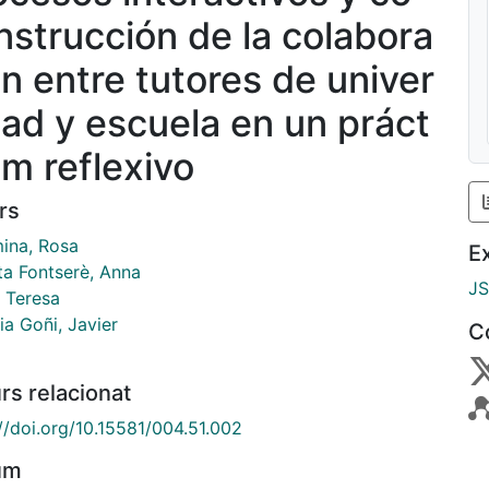
nstrucción de la colabora
ón entre tutores de univer
dad y escuela en un práct
um reflexivo
rs
ina, Rosa
E
ta Fontserè, Anna
J
, Teresa
ia Goñi, Javier
C
rs relacionat
//doi.org/10.15581/004.51.002
um