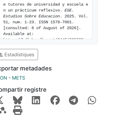
e tutores de universidad y escuela e
n un prácticum reflexivo. 
ESE. 
Estudios Sobre Educacion
. 2025. Vol. 
51, num. 1-23. ISSN 1578-7001. 
[consulted: 6 of August of 2026]. 
Available at: 
https://hdl.handle.net/2445/225822
Estadístiques
xportar metadades
SON
-
METS
ompartir registre