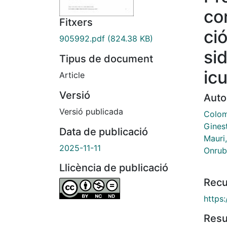
co
Fitxers
ci
905992.pdf
(824.38 KB)
si
Tipus de document
ic
Article
Versió
Auto
Versió publicada
Colom
Gines
Data de publicació
Mauri
2025-11-11
Onrub
Llicència de publicació
Recu
https:
Res