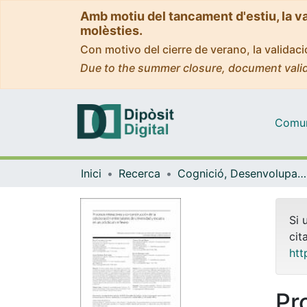
Amb motiu del tancament d'estiu, la v
molèsties.
Con motivo del cierre de verano, la valida
Due to the summer closure, document valid
Comuni
Inici
Recerca
Cognició, Desenvolupament i Psicologia de l'Educació
Si 
cit
htt
Pr