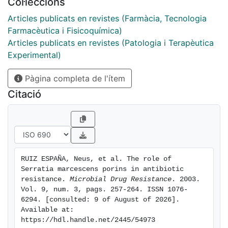
Col·leccions
HCPR1 and 866 showed 30- to 200-fold reduced
permeability coefficients when Omp1 porin was absent
Articles publicats en revistes (Farmàcia, Tecnologia
Farmacèutica i Fisicoquímica)
Articles publicats en revistes (Patologia i Terapèutica
Experimental)
Pàgina completa de l'ítem
Citació
RUIZ ESPAÑA, Neus, et al. The role of 
Serratia marcescens porins in antibiotic 
resistance. 
Microbial Drug Resistance
. 2003. 
Vol. 9, num. 3, pags. 257-264. ISSN 1076-
6294. [consulted: 9 of August of 2026]. 
Available at: 
https://hdl.handle.net/2445/54973