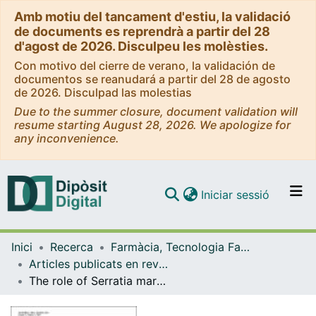
Amb motiu del tancament d'estiu, la validació
de documents es reprendrà a partir del 28
d'agost de 2026. Disculpeu les molèsties.
Con motivo del cierre de verano, la validación de
documentos se reanudará a partir del 28 de agosto
de 2026. Disculpad las molestias
Due to the summer closure, document validation will
resume starting August 28, 2026. We apologize for
any inconvenience.
(current)
Iniciar sessió
Comunitats i col·leccions
Inici
Recerca
Farmàcia, Tecnologia Farmacèutica i Fisicoquímica
Navega per tot el DD
Articles publicats en revistes (Farmàcia, Tecnologia Farmacèutica i Fisicoquímica)
Com publicar
The role of Serratia marcescens porins in antibiotic resistance
Contacte