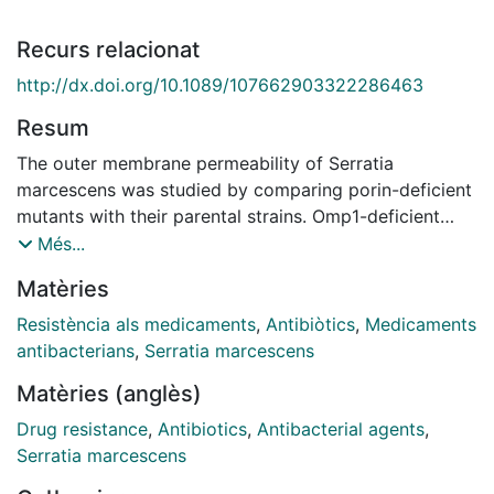
Recurs relacionat
http://dx.doi.org/10.1089/107662903322286463
Resum
The outer membrane permeability of Serratia
marcescens was studied by comparing porin-deficient
mutants with their parental strains. Omp1-deficient
strains were selected by moxalactam resistance,
Més...
whereas mutants lacking the Omp2 porin were
Matèries
obtained by experimental infection with the SMP2
phage, whose primary receptor is the Omp2 porin. The
Resistència als medicaments
,
Antibiòtics
,
Medicaments
role of porins was demonstrated in quinolone
antibacterians
,
Serratia marcescens
accumulation assays, where semi-quantitative
Matèries (anglès)
differences in accumulation were observed.
Permeability coefficients to cephaloridine of Omp1
Drug resistance
,
Antibiotics
,
Antibacterial agents
,
mutants were determined and compared with those of
Serratia marcescens
the parental strain. The clinical isolates S. marcescens