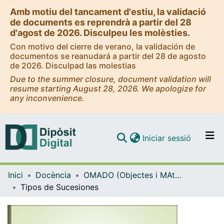
Amb motiu del tancament d'estiu, la validació
de documents es reprendrà a partir del 28
d'agost de 2026. Disculpeu les molèsties.
Con motivo del cierre de verano, la validación de
documentos se reanudará a partir del 28 de agosto
de 2026. Disculpad las molestias
Due to the summer closure, document validation will
resume starting August 28, 2026. We apologize for
any inconvenience.
(current)
Iniciar sessió
Comunitats i col·leccions
Inici
Docència
OMADO (Objectes i MAterials DOcents)
Navega per tot el DD
Tipos de Sucesiones
Com publicar
Contacte