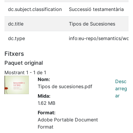
dc.subject.classification
Successió testamentària
dc.title
Tipos de Sucesiones
dc.type
info:eu-repo/semantics/wor
Fitxers
Paquet original
Mostrant
1 - 1 de 1
Nom:
Desc
Tipos de sucesiones.pdf
arreg
ar
Mida:
1.62 MB
Format:
Adobe Portable Document
Format