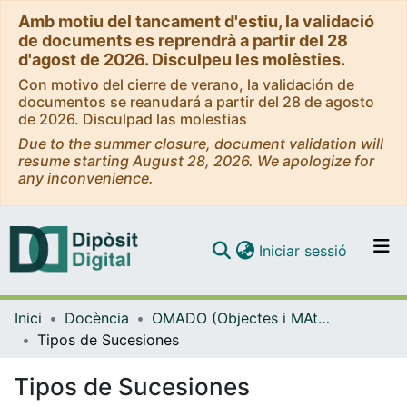
Amb motiu del tancament d'estiu, la validació
de documents es reprendrà a partir del 28
d'agost de 2026. Disculpeu les molèsties.
Con motivo del cierre de verano, la validación de
documentos se reanudará a partir del 28 de agosto
de 2026. Disculpad las molestias
Due to the summer closure, document validation will
resume starting August 28, 2026. We apologize for
any inconvenience.
(current)
Iniciar sessió
Comunitats i col·leccions
Inici
Docència
OMADO (Objectes i MAterials DOcents)
Navega per tot el DD
Tipos de Sucesiones
Com publicar
Tipos de Sucesiones
Contacte