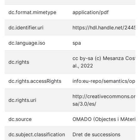
dc.format.mimetype
application/pdf
dc.identifier.uri
https://hdl.handle.net/2445
dc.language.iso
spa
cc by-sa (c) Mesanza Costa, 
dc.rights
al., 2022
dc.rights.accessRights
info:eu-repo/semantics/ope
http://creativecommons.org/
dc.rights.uri
sa/3.0/es/
dc.source
OMADO (Objectes i MAterial
dc.subject.classification
Dret de successions