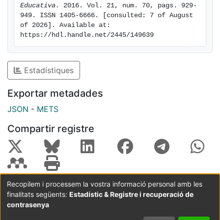
Educativa
. 2016. Vol. 21, num. 70, pags. 929-
similar goals.
949. ISSN 1405-6666. [consulted: 7 of August 
of 2026]. Available at: 
https://hdl.handle.net/2445/149639
Estadístiques
Exportar metadades
JSON
-
METS
Compartir registre
Recopilem i processem la vostra informació personal amb les
finalitats següents:
Estadístic & Registre i recuperació de
Coordinació:
CRAI UB
Avís legal
Metadades
subjectes a:
contrasenya