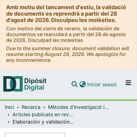
Amb motiu del tancament d'estiu, la validació
de documents es reprendrà a partir del 28
d'agost de 2026. Disculpeu les molèsties.
Con motivo del cierre de verano, la validación de
documentos se reanudará a partir del 28 de agosto
de 2026. Disculpad las molestias
Due to the summer closure, document validation will
resume starting August 28, 2026. We apologize for
any inconvenience.
(current)
Iniciar sessió
Comunitats i col·leccions
Inici
Recerca
Mètodes d'Investigació i Diagnòstic en Educació
Navega per tot el DD
Articles publicats en revistes (Mètodes d'Investigació i Diagnòstic en Educació)
Com publicar
Elaboración y validación de un cuestionario para la valoración de proyectos de aprendizaje-servicio
Contacte