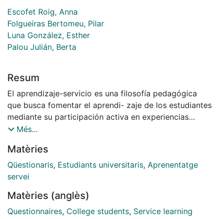
Escofet Roig, Anna
Folgueiras Bertomeu, Pilar
Luna González, Esther
Palou Julián, Berta
Resum
El aprendizaje-servicio es una filosofía pedagógica
que busca fomentar el aprendi- zaje de los estudiantes
mediante su participación activa en experiencias
asociadas al servicio comunitario. En la primera parte
Més...
de este artículo se recogen investigaciones centradas
Matèries
en el aprendizaje-servicio; la aproximación realizada
indica la ausencia de estudios descriptivos sobre la
Qüestionaris
,
Estudiants universitaris
,
Aprenentatge
temática. Por ello, en la segunda parte se presenta la
servei
elaboración de un instrumento de recolección de
Matèries (anglès)
información; en concreto, un cuestionario para valorar
proyectos de aprendizaje-servicio desde la mirada de
Questionnaires
,
College students
,
Service learning