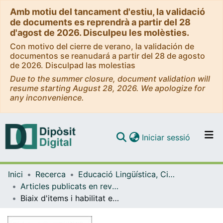
Amb motiu del tancament d'estiu, la validació
de documents es reprendrà a partir del 28
d'agost de 2026. Disculpeu les molèsties.
Con motivo del cierre de verano, la validación de
documentos se reanudará a partir del 28 de agosto
de 2026. Disculpad las molestias
Due to the summer closure, document validation will
resume starting August 28, 2026. We apologize for
any inconvenience.
(current)
Iniciar sessió
Comunitats i col·leccions
Inici
Recerca
Educació Lingüística, Científica i Matemàtica
Navega per tot el DD
Articles publicats en revistes (Educació Lingüística, Científica i Matemàtica)
Com publicar
Biaix d'items i habilitat en fraccions
Contacte