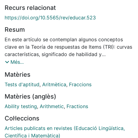
Recurs relacionat
https://doi.org/10.5565/rev/educar.523
Resum
En este artículo se contemplan algunos conceptos
clave en la Teoría de respuestas de Items (TRI): curvas
características, significado de habilidad y
discriminación en dicha Teoría. Se aplica el estudio de
Més...
niveles de habilidad cognitiva en el aprendizaje de las
Matèries
fracciones en la Educación Básica en 5º y 8ºde EGB en
España siguiendo el planteamiento de Onslow y
Tests d'aptitud
,
Aritmètica
,
Fraccions
Kieren. Los diseños gráficos muestran claramente las
Matèries (anglès)
diferencias entre edades y cursos.
Ability testing
,
Arithmetic
,
Fractions
Col·leccions
Articles publicats en revistes (Educació Lingüística,
Científica i Matemàtica)