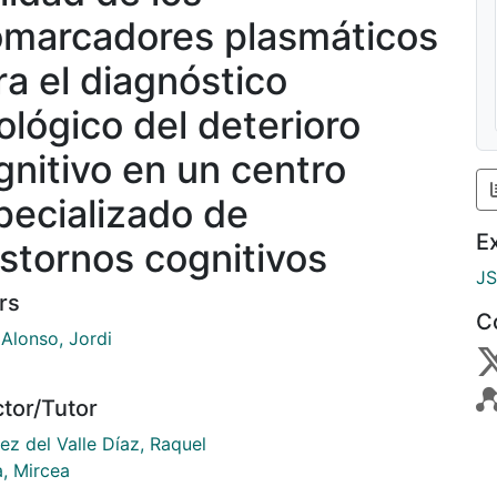
omarcadores plasmáticos
ra el diagnóstico
iológico del deterioro
gnitivo en un centro
pecializado de
E
astornos cognitivos
J
rs
C
 Alonso, Jordi
ctor/Tutor
ez del Valle Díaz, Raquel
a, Mircea