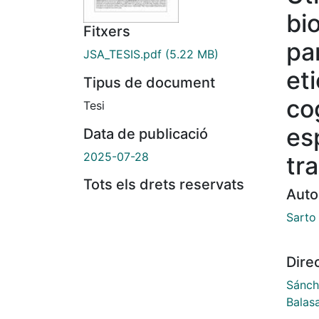
bi
Fitxers
pa
JSA_TESIS.pdf
(5.22 MB)
et
Tipus de document
co
Tesi
es
Data de publicació
2025-07-28
tr
Tots els drets reservats
Auto
Sarto
Dire
Sánch
Balas