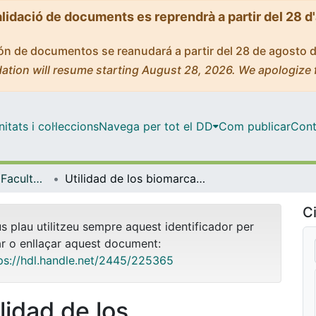
alidació de documents es reprendrà a partir del 28 d
ción de documentos se reanudará a partir del 28 de agosto 
ation will resume starting August 28, 2026. We apologize 
tats i col·leccions
Navega per tot el DD
Com publicar
Cont
Tesis Doctorals - Facultat - Medicina i Ciències de la Salut
Utilidad de los biomarcadores plasmáticos para el diagnóstico etiológico del deterioro cognitivo en un centro especializado de trastornos cognitivos
Ci
us plau utilitzeu sempre aquest identificador per
ar o enllaçar aquest document:
ps://hdl.handle.net/2445/225365
lidad de los