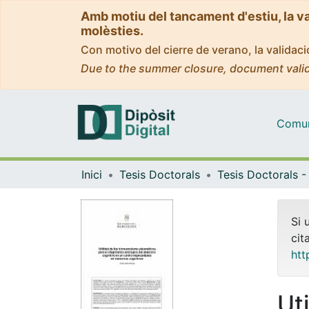
Amb motiu del tancament d'estiu, la v
molèsties.
Con motivo del cierre de verano, la valida
Due to the summer closure, document valid
Comuni
Inici
Tesis Doctorals
Si 
cit
htt
Uti